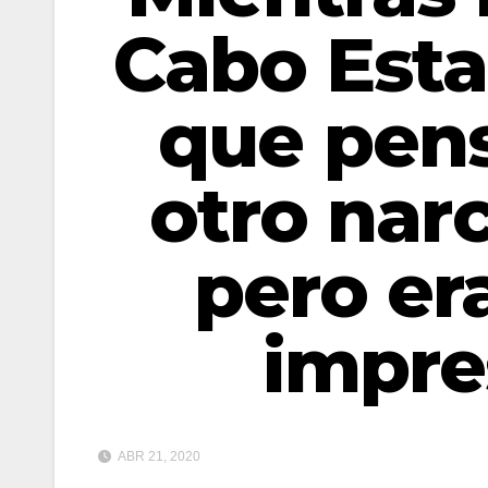
Cabo Esta
que pens
otro nar
pero er
impre
ABR 21, 2020