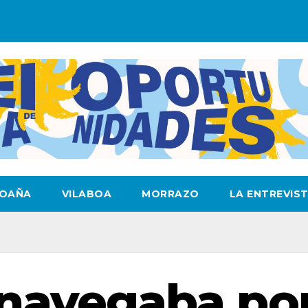
OAÑA
VILABOA
MORRAZO
LA ENTREVIS
 navegaba po