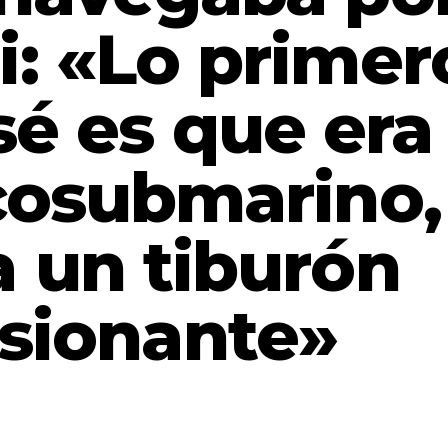
i: «Lo primer
é es que era
cosubmarino,
a un tiburón
sionante»