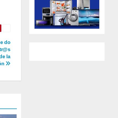
de do
str@s
de la
ión