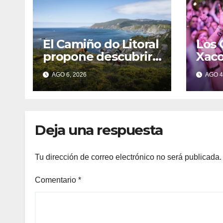
El Camiño do Litoral
Los 
propone descubrir
Xac
Galicia a pie a través
cinc
AGO 6, 2026
AGO 4
de más de 1.300
inte
kilómetros
para
Gali
dest
Deja una respuesta
músi
Tu dirección de correo electrónico no será publicada.
Comentario
*