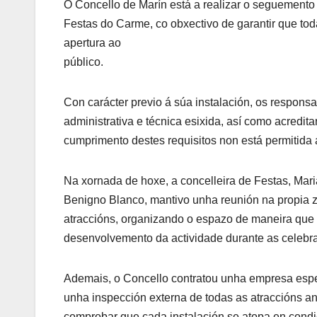
O Concello de Marín está a realizar o seguemento 
Festas do Carme, co obxectivo de garantir que tod
apertura ao
público.
Con carácter previo á súa instalación, os respons
administrativa e técnica esixida, así como acredi
cumprimento destes requisitos non está permitida
Na xornada de hoxe, a concelleira de Festas, Mar
Benigno Blanco, mantivo unha reunión na propia zon
atraccións, organizando o espazo de maneira que s
desenvolvemento da actividade durante as celebr
Ademais, o Concello contratou unha empresa espec
unha inspección externa de todas as atraccións an
comprobar que cada instalación se atopa en condi