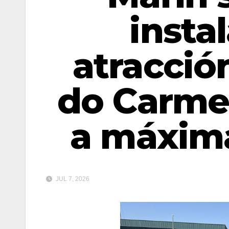
insta
atracció
do Carme 
a máxim
JUL 7, 2026