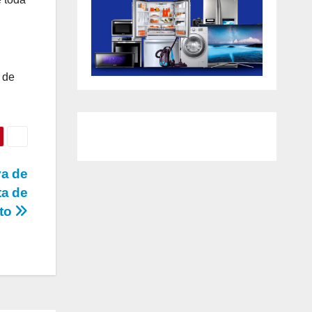
 de
ya de
ta de
to