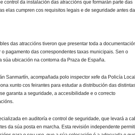
e control da instalación das atraccións que formarán parte das
as elas cumpren cos requisitos legais e de seguridade antes d
ables das atraccións tiveron que presentar toda a documentació
tar o pagamento das correspondentes taxas municipais. Sen o
 a súa ubicación na contorna da Praza de España.
ián Sanmartín, acompañada polo inspector xefe da Policía Local
a xunto cos feirantes para estudar a distribución das distinta
e garanta a seguridade, a accesibilidade e o correcto
acións.
ializada en auditoría e control de seguridade, que levará a c
tes da súa posta en marcha. Esta revisión independente permit
cións para o seu uso, que a súa colocación é a adecuada e qu