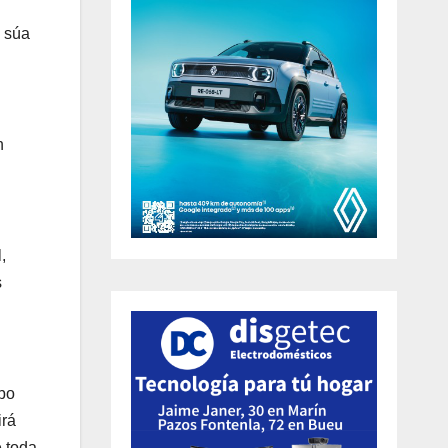
a súa
n
,
s
abo
irá
e toda