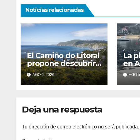
Noticias relacionadas
El Camiño do Litoral
La p
propone descubrir
en A
Galicia a pie a través
baño
AGO 6, 2026
AGO 5
de más de 1.300
cont
kilómetros
agua
dete
feca
Deja una respuesta
Tu dirección de correo electrónico no será publicada.