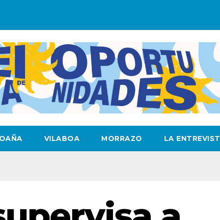
OAÑA
VILABOA
MORRAZO
LA ENTREVIS
supervisa a