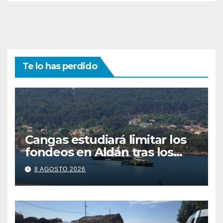
Te lo has perdido
Cangas estudiará limitar los
fondeos en Aldán tras los
últimos episodios de
8 AGOSTO 2026
contaminación en O Con