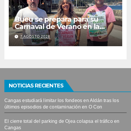
Bueu se prepara para su
Carnaval de Verano en la
Banda do Río
7 AGOSTO 2026
NOTICIAS RECIENTES
Cangas estudiará limitar los fondeos en Aldán tras los
últimos episodios de contaminación en O Con
El cierre total del parking de Ojea colapsa el tráfico en
Cangas