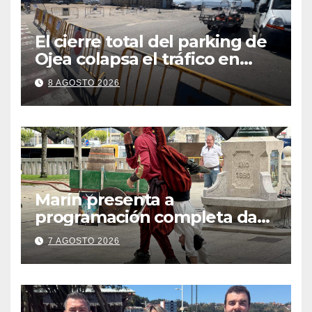
El cierre total del parking de
Ojea colapsa el tráfico en
Cangas
8 AGOSTO 2026
Marín presenta a
programación completa da
Festa Corsaria, que bate
7 AGOSTO 2026
todos os récords de
participación con 100
solicitudes de mesas