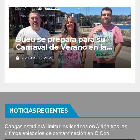
solicitudes de mesas
Bueu se prepara para su
Carnaval de Verano en la
Banda do Río
7 AGOSTO 2026
NOTICIAS RECIENTES
Cangas estudiará limitar los fondeos en Aldán tras los
últimos episodios de contaminación en O Con