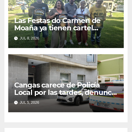
Las Festas do Carmen de
Moaña ya tienen cartel
musical y hacen un
JUL 8, 2026
llamamiento a la colaboración
vecinal
Cangas carece de Policía
Local por las tardes, denuncia
el PP
JUL 5, 2026