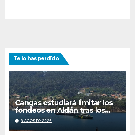
Te lo has perdido
Cangas estudiará limitar los
fondeos en Aldán tras los
últimos episodios de
8 AGOSTO 2026
contaminación en O Con