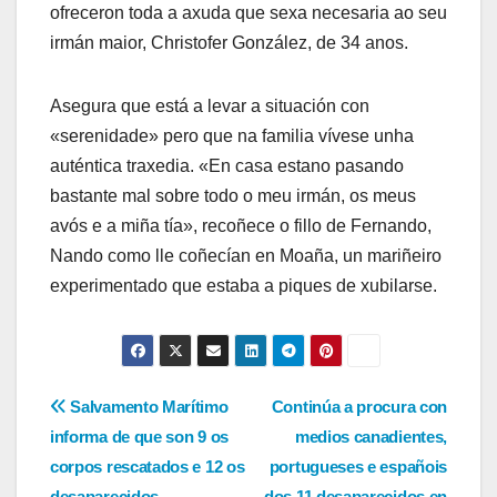
ofreceron toda a axuda que sexa necesaria ao seu
irmán maior, Christofer González, de 34 anos.
Asegura que está a levar a situación con
«serenidade» pero que na familia vívese unha
auténtica traxedia. «En casa estano pasando
bastante mal sobre todo o meu irmán, os meus
avós e a miña tía», recoñece o fillo de Fernando,
Nando como lle coñecían en Moaña, un mariñeiro
experimentado que estaba a piques de xubilarse.
Navegación
Salvamento Marítimo
Continúa a procura con
informa de que son 9 os
medios canadientes,
de
corpos rescatados e 12 os
portugueses e españois
desaparecidos
dos 11 desaparecidos en