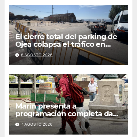
El cierre total del parking de
Ojea colapsa el tráfico en
Cangas
8 AGOSTO 2026
Marín presenta a
programación completa da
Festa Corsaria, que bate
7 AGOSTO 2026
todos os récords de
participación con 100