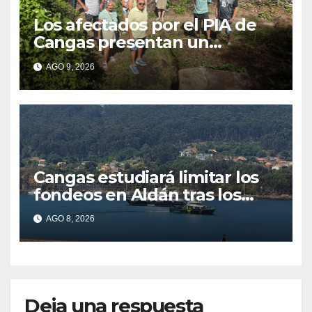
Los afectados por el PIA de
Cangas presentan un
recurso: “Lo vamos a luchar”
AGO 9, 2026
Cangas estudiará limitar los
fondeos en Aldán tras los
últimos episodios de
AGO 8, 2026
contaminación en Arneles
Deja una respuesta