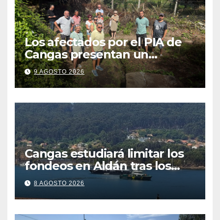
Los afectados por el PIA de
Cangas presentan un
recurso: “Lo vamos a luchar”
9 AGOSTO 2026
Cangas estudiará limitar los
fondeos en Aldán tras los
últimos episodios de
8 AGOSTO 2026
contaminación en Arneles