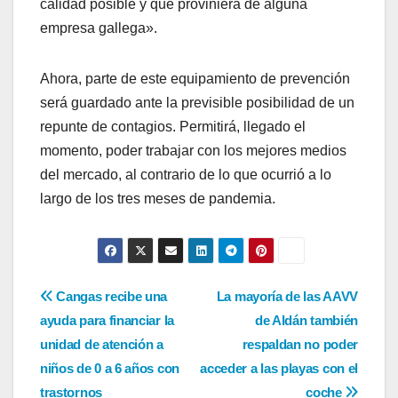
calidad posible y que proviniera de alguna
empresa gallega».
Ahora, parte de este equipamiento de prevención
será guardado ante la previsible posibilidad de un
repunte de contagios. Permitirá, llegado el
momento, poder trabajar con los mejores medios
del mercado, al contrario de lo que ocurrió a lo
largo de los tres meses de pandemia.
Navegación
Cangas recibe una
La mayoría de las AAVV
ayuda para financiar la
de Aldán también
de
unidad de atención a
respaldan no poder
entradas
niños de 0 a 6 años con
acceder a las playas con el
trastornos
coche