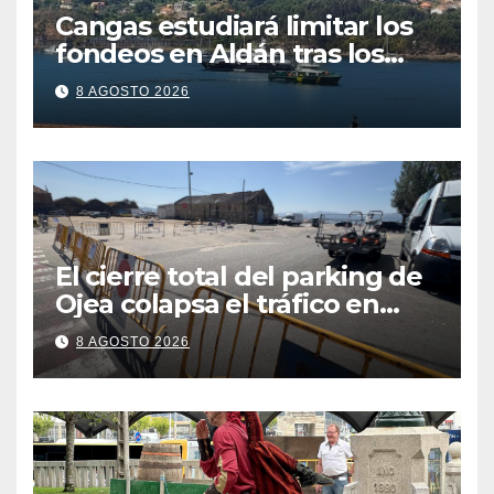
Cangas estudiará limitar los
fondeos en Aldán tras los
últimos episodios de
8 AGOSTO 2026
contaminación en Arneles
El cierre total del parking de
Ojea colapsa el tráfico en
Cangas
8 AGOSTO 2026