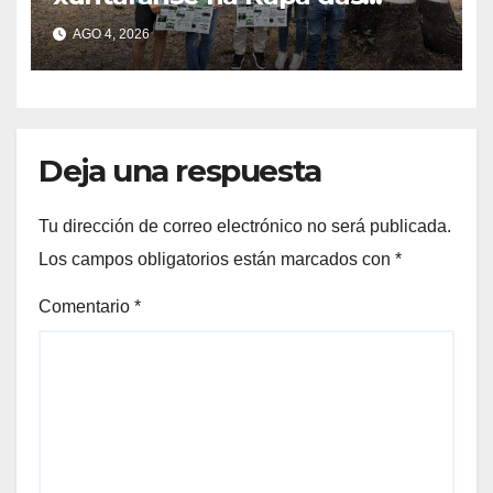
Bestas do Monte Gagán esta
AGO 4, 2026
fin de semana
Deja una respuesta
Tu dirección de correo electrónico no será publicada.
Los campos obligatorios están marcados con
*
Comentario
*