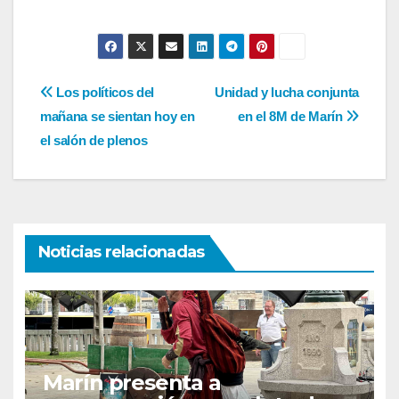
Navegación
Los políticos del
Unidad y lucha conjunta
mañana se sientan hoy en
en el 8M de Marín
de
el salón de plenos
entradas
Noticias relacionadas
Marín presenta a