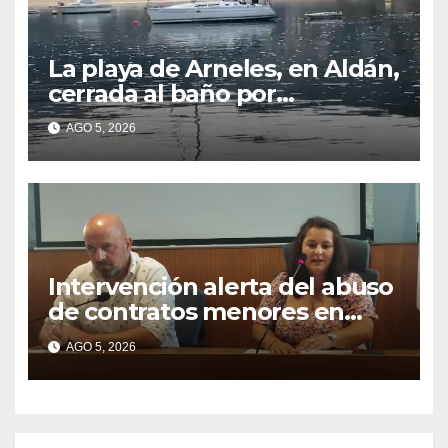
La playa de Arneles, en Aldán,
cerrada al baño por
contaminación del agua tras
AGO 5, 2026
detectarse restos fecales
Intervención alerta del abuso
de contratos menores en
2025
AGO 5, 2026