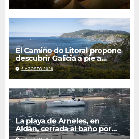
El Camiño do Litoral propone
descubrir Galicia a pie a
través de más de 1.300
6 AGOSTO 2026
kilómetros
La playa de Arneles, en
Aldán, cerrada al baño por
contaminación del agua tras