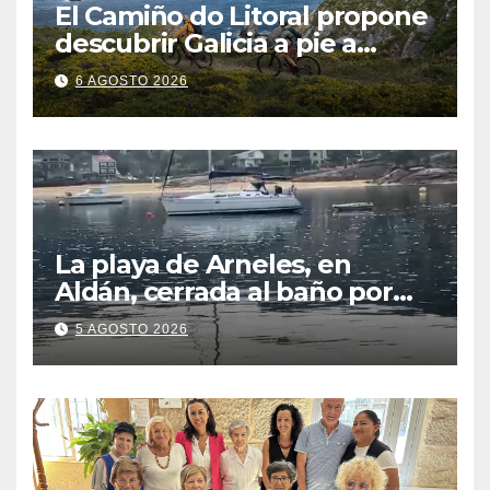
El Camiño do Litoral propone
descubrir Galicia a pie a
través de más de 1.300
6 AGOSTO 2026
kilómetros
La playa de Arneles, en
Aldán, cerrada al baño por
contaminación del agua tras
5 AGOSTO 2026
detectarse restos fecales