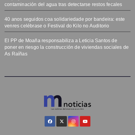
contaminación del agua tras detectarse restos fecales
40 anos seguidos coa solidariedade por bandeira: este
venres celébrase o Festival do Kilo no Auditorio
El PP de Moaña responsabiliza a Leticia Santos de
poner en riesgo la construcción de viviendas sociales de
As Raíñas