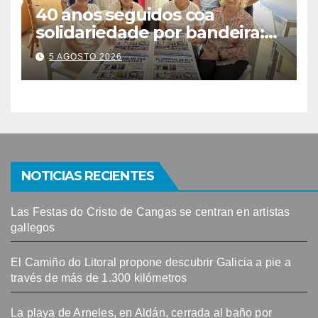
40 anos seguidos coa
solidariedade por bandeira:
este venres celébrase o
5 AGOSTO 2026
Festival do Kilo no Auditorio
NOTICIAS RECIENTES
Las Festas do Cristo de Cangas se centran en artistas
gallegos
El Camiño do Litoral propone descubrir Galicia a pie a
través de más de 1.300 kilómetros
La playa de Arneles, en Aldán, cerrada al baño por