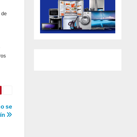
 de
e
ros
co se
rín