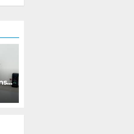
anse
let