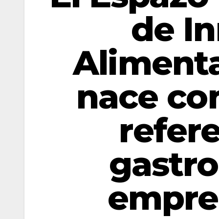
de I
Alimenta
nace co
refere
gastro
empre