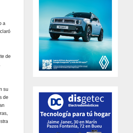
o a
claró
nte de
a
n su
s de
an
ras,
stra