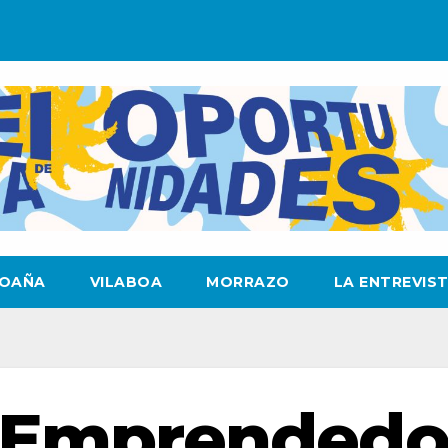
OAÑA
VILABOA
MORRAZO
LA ENTREVIS
o Emprendedo