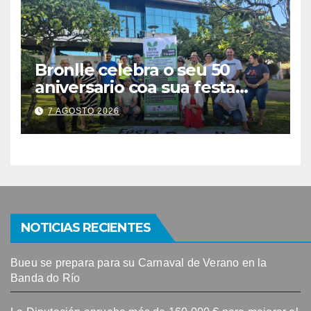
Bronlle celebra o seu 50
aniversario coa sua festa
popular o vindeiro sábado 15
7 AGOSTO 2026
de agosto
NOTICIAS RECIENTES
Bueu se prepara para su Carnaval de Verano en la
Banda do Río