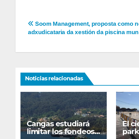
Navegación
Soom Management, proposta como n
adxudicataria da xestión da piscina mun
de
entradas
Noticias relacionadas
Cangas estudiará
El ci
limitar los fondeos
park