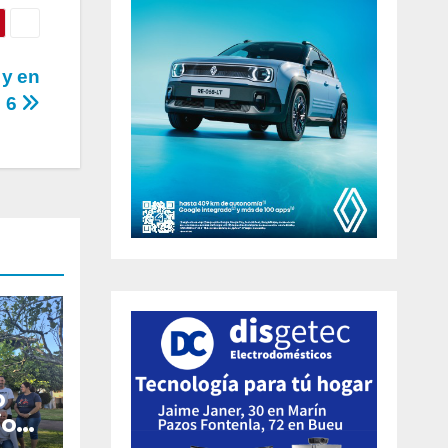
 y en
s 6
o
io