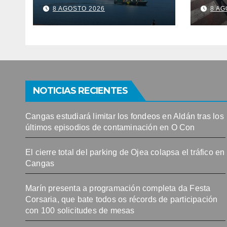
en Aldán tras los
cola
8 AGOSTO 2026
8 AG
últimos episodios
Can
de contaminación
en O Con
NOTICIAS RECIENTES
Cangas estudiará limitar los fondeos en Aldán tras los
últimos episodios de contaminación en O Con
El cierre total del parking de Ojea colapsa el tráfico en
Cangas
Marín presenta a programación completa da Festa
Corsaria, que bate todos os récords de participación
con 100 solicitudes de mesas