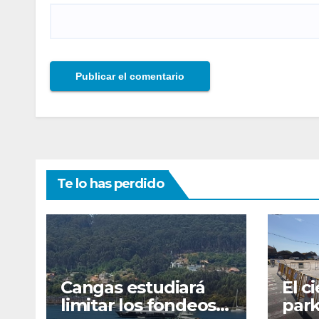
Te lo has perdido
Cangas estudiará
El c
limitar los fondeos
park