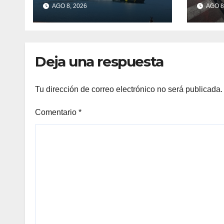
en Aldán tras los
cola
AGO 8, 2026
AGO 8
últimos episodios
Can
de contaminación
en O Con
Deja una respuesta
Tu dirección de correo electrónico no será publicada.
Comentario
*