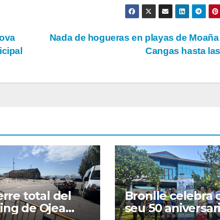
ova
Nada de hogueras en playas de Moaña
icipal
Cangas hasta la
erre total del
Bronlle celebra 
ing de Ojea
seu 50 aniversar