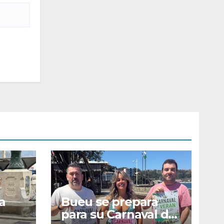
a
Bueu se prepara
para su Carnaval de