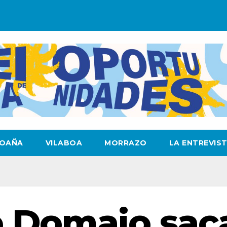
OAÑA
VILABOA
MORRAZO
LA ENTREVIS
e Domaio sac