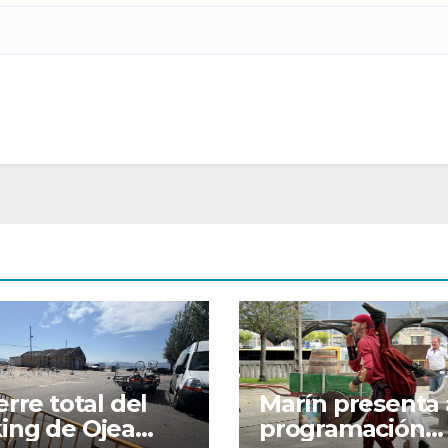
ierre total del
Marín presenta 
ing de Ojea
programación