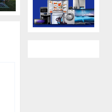
ro
osto