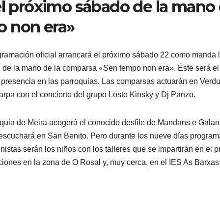
 el próximo sábado de la mano
o non era»
ogramación oficial arrancará el próximo sábado 22 como manda 
a, de la mano de la comparsa «Sen tempo non era». Éste será el
á presencia en las parroquias. Las comparsas actuarán en Verd
arpa con el concierto del grupo Losto Kinsky y Dj Panzo.
rroquia de Meira acogerá el conocido desfile de Mandans e Galan
e escuchará en San Benito. Pero durante los nueve días progra
istas serán los niños con los talleres que se impartirán en el p
ciones en la zona de O Rosal y, muy cerca, en el IES As Barxas