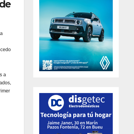
 de
la
ucedo
s a
mados,
rimer