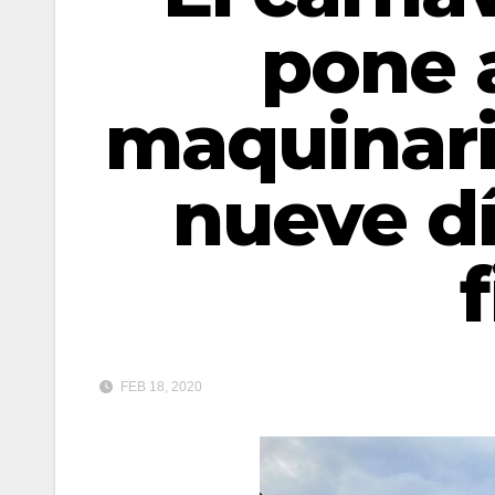
pone 
maquinari
nueve dí
FEB 18, 2020