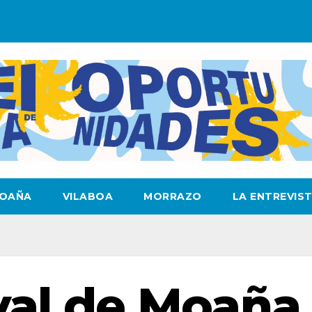
OAÑA
VILABOA
MORRAZO
LA ENTREVIS
val de Moaña