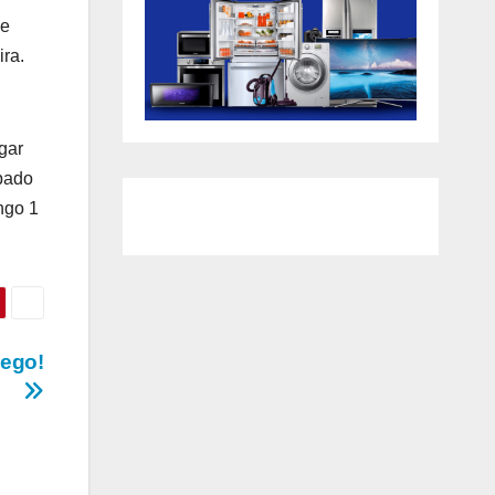
ue
ira.
gar
ábado
ngo 1
lego!