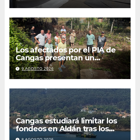
fiestas más plurales
Los afectados por el PIA de
Cangas presentan un
recurso: “Lo vamos a luchar”
9 AGOSTO 2026
Cangas estudiará limitar los
fondeos en Aldán tras los
últimos episodios de
8 AGOSTO 2026