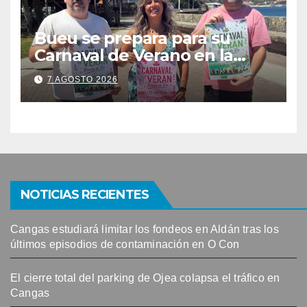
Bueu se prepara para su
Carnaval de Verano en la
Banda do Río
7 AGOSTO 2026
NOTICIAS RECIENTES
Cangas estudiará limitar los fondeos en Aldán tras los
últimos episodios de contaminación en O Con
El cierre total del parking de Ojea colapsa el tráfico en
Cangas