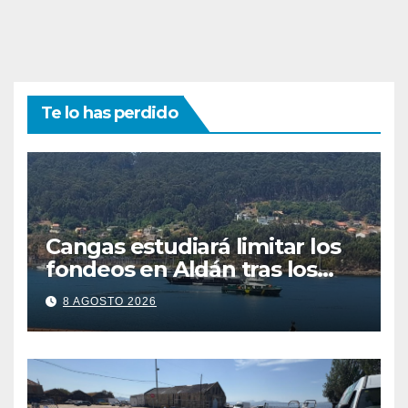
Te lo has perdido
Cangas estudiará limitar los
fondeos en Aldán tras los
últimos episodios de
8 AGOSTO 2026
contaminación en O Con