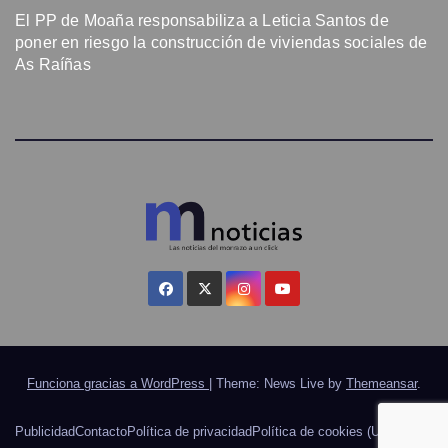
El PP de Moaña responsabiliza a Leticia Santos de
poner en riesgo la construcción de viviendas sociales de
As Raíñas
Funciona gracias a WordPress
|
Theme: News Live by
Themeansar
.
Publicidad
Contacto
Política de privacidad
Política de cookies (UE)