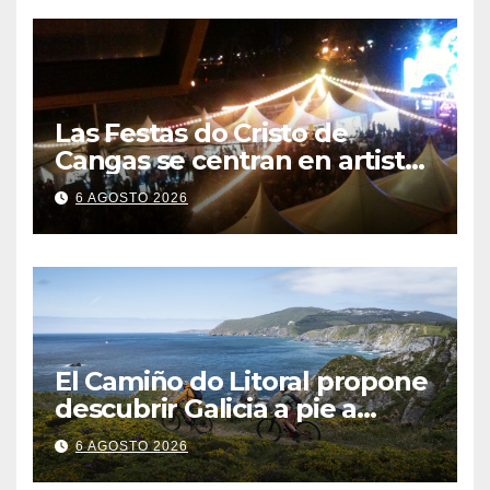
Las Festas do Cristo de
Cangas se centran en artistas
gallegos
6 AGOSTO 2026
El Camiño do Litoral propone
descubrir Galicia a pie a
través de más de 1.300
6 AGOSTO 2026
kilómetros