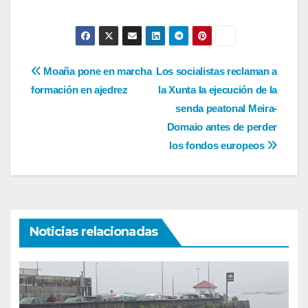
Navegación
Moaña pone en marcha
Los socialistas reclaman a
formación en ajedrez
la Xunta la ejecución de la
de
senda peatonal Meira-
entradas
Domaio antes de perder
los fondos europeos
Noticias relacionadas