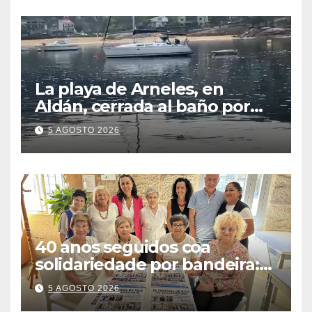
La playa de Arneles, en
Aldán, cerrada al baño por
contaminación del agua tras
5 AGOSTO 2026
detectarse restos fecales
40 anos seguidos coa
solidariedade por bandeira:
este venres celébrase o
5 AGOSTO 2026
Festival do Kilo no Auditorio