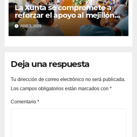
La Xunta se compromete a
reforzar el apoyo al mejillón
de Moaña tras reunirse con
AGO 3, 2026
los bateeiros de Rianosa
Deja una respuesta
Tu dirección de correo electrónico no será publicada.
Los campos obligatorios están marcados con
*
Comentario
*