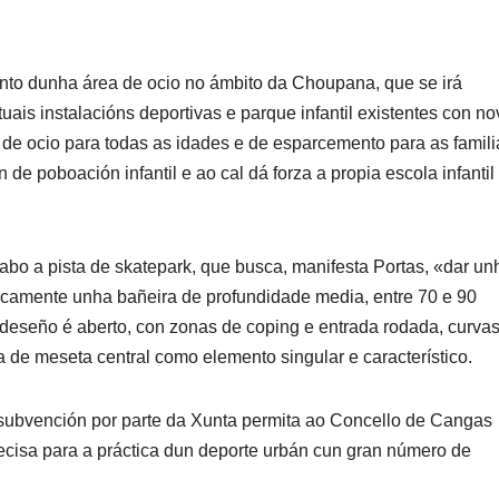
to dunha área de ocio no ámbito da Choupana, que se irá
ais instalacións deportivas e parque infantil existentes con n
de ocio para todas as idades e de esparcemento para as famili
de poboación infantil e ao cal dá forza a propia escola infantil
cabo a pista de skatepark, que busca, manifesta Portas, «dar un
sicamente unha bañeira de profundidade media, entre 70 e 90
u deseño é aberto, con zonas de coping e entrada rodada, curva
na de meseta central como elemento singular e característico.
a subvención por parte da Xunta permita ao Concello de Cangas
cisa para a práctica dun deporte urbán cun gran número de