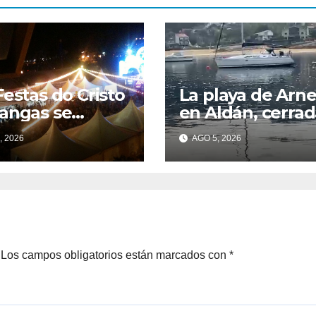
Festas do Cristo
La playa de Arne
angas se
en Aldán, cerrad
ran en artistas
baño por
, 2026
AGO 5, 2026
egos
contaminación d
agua tras
detectarse rest
fecales
Los campos obligatorios están marcados con
*