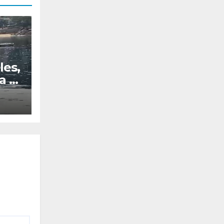
les,
a al
el
os