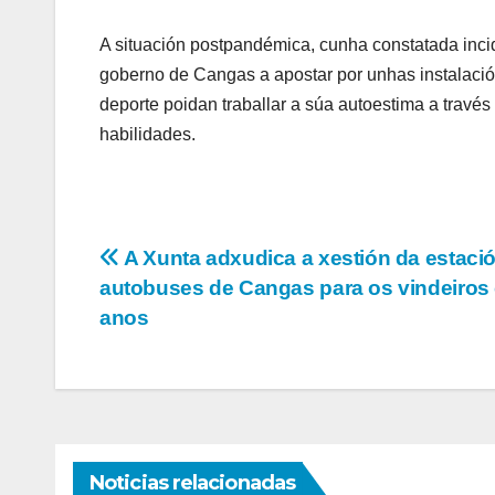
A situación postpandémica, cunha constatada inc
goberno de Cangas a apostar por unhas instalaci
deporte poidan traballar a súa autoestima a travé
habilidades.
Navegación
A Xunta adxudica a xestión da estaci
autobuses de Cangas para os vindeiros
de
anos
entradas
Noticias relacionadas