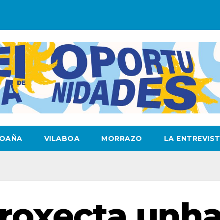
OAÑA
VILABOA
MORRAZO
LA ENTREVIS
roxecta unh