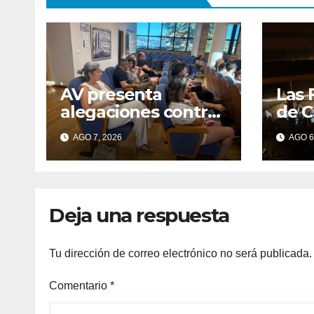
AV presenta
Las 
alegaciones contra
de C
la ordenanza de
cent
AGO 7, 2026
AGO 6
residuos del
gall
Morrazo por
considerar que
impone cargas
Deja una respuesta
“desproporcionada
s”
Tu dirección de correo electrónico no será publicada.
Comentario
*