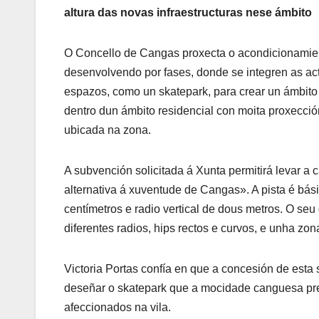
altura das novas infraestructuras nese ámbito
O Concello de Cangas proxecta o acondicionamien
desenvolvendo por fases, donde se integren as actu
espazos, como un skatepark, para crear un ámbito 
dentro dun ámbito residencial con moita proxección 
ubicada na zona.
A subvención solicitada á Xunta permitirá levar a 
alternativa á xuventude de Cangas». A pista é bá
centímetros e radio vertical de dous metros. O se
diferentes radios, hips rectos e curvos, e unha zo
Victoria Portas confía en que a concesión de est
deseñar o skatepark que a mocidade canguesa pre
afeccionados na vila.