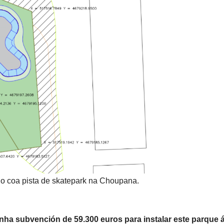
io coa pista de skatepark na Choupana.
 unha subvención de 59.300 euros para instalar este parque 