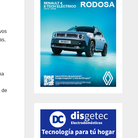
ovos
as,
ha
s de