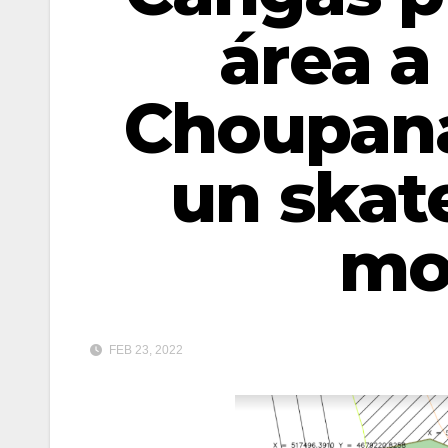
área a
Choupana
un skat
mo
FEB 23, 2022