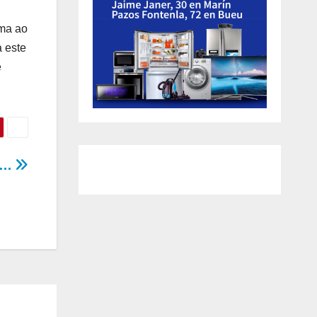
ima ao
 este
e
as…