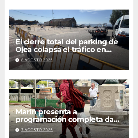
El cierre total del parking de
Ojea colapsa el tráfico en
Cangas
8 AGOSTO 2026
Marín presenta a
programación completa da
Festa Corsaria, que bate
7 AGOSTO 2026
todos os récords de