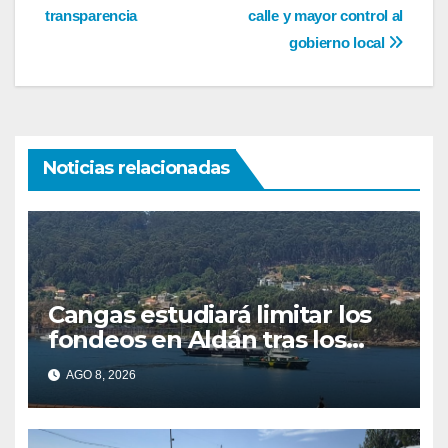
entradas
transparencia
calle y mayor control al
gobierno local
Noticias relacionadas
Cangas estudiará limitar los
fondeos en Aldán tras los
últimos episodios de
AGO 8, 2026
contaminación en O Con