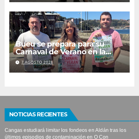
participación con 100
solicitudes de mesas
Bueu se prepara para su
Carnaval de Verano en la
Banda do Río
7 AGOSTO 2026
NOTICIAS RECIENTES
Cangas estudiará limitar los fondeos en Aldán tras los
últimos episodios de contaminación en O Con