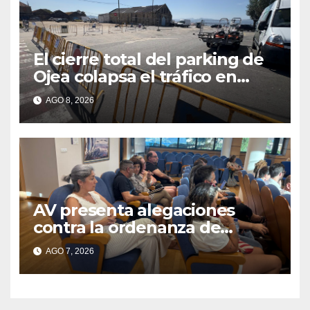
El cierre total del parking de
Ojea colapsa el tráfico en
Cangas
AGO 8, 2026
AV presenta alegaciones
contra la ordenanza de
residuos del Morrazo por
AGO 7, 2026
considerar que impone
cargas “desproporcionadas”