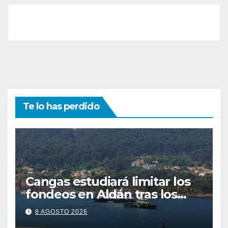
Te lo has perdido
Cangas estudiará limitar los
fondeos en Aldán tras los
últimos episodios de
8 AGOSTO 2026
contaminación en O Con