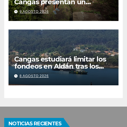
Cangas presentan un
recurso: “Lo vamos a luchar”
9 AGOSTO 2026
Cangas estudiará limitar los
fondeos en Aldán tras los
últimos episodios de
8 AGOSTO 2026
contaminación en Arneles
NOTICIAS RECIENTES