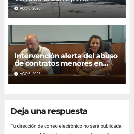
contaminación del agua tras
AGO 5, 2026
detectarse restos fecales
Intervención alerta del abuso
de contratos menores en
2025
AGO 5, 2026
Deja una respuesta
Tu dirección de correo electrónico no será publicada.