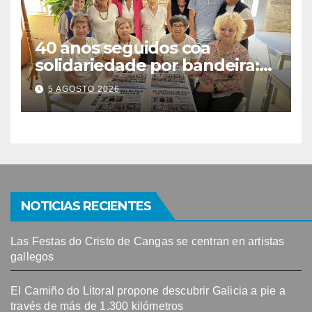
40 anos seguidos coa
solidariedade por bandeira:
este venres celébrase o
5 AGOSTO 2026
Festival do Kilo no Auditorio
NOTICIAS RECIENTES
Las Festas do Cristo de Cangas se centran en artistas
gallegos
El Camiño do Litoral propone descubrir Galicia a pie a
través de más de 1.300 kilómetros