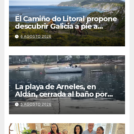
El Camiño do Litoral propone
descubrir Galicia a pie a
través de más de 1.300
6 AGOSTO 2026
kilómetros
La playa de Arneles, en
Aldán, cerrada al baño por
contaminación del agua tras
5 AGOSTO 2026
detectarse restos fecales