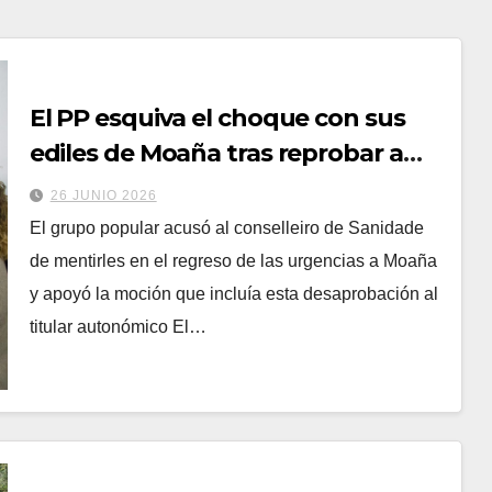
El PP esquiva el choque con sus
ediles de Moaña tras reprobar a
Caamaño y no les abrirá
26 JUNIO 2026
expediente
El grupo popular acusó al conselleiro de Sanidade
de mentirles en el regreso de las urgencias a Moaña
y apoyó la moción que incluía esta desaprobación al
titular autonómico El…