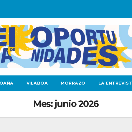
OAÑA
VILABOA
MORRAZO
LA ENTREVIS
Mes:
junio 2026