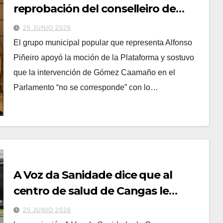
reprobación del conselleiro de
Sanidade y reclama la
25 JUNIO 2026
reagrupación del PAC de Cangas
El grupo municipal popular que representa Alfonso
en Sisalde
Piñeiro apoyó la moción de la Plataforma y sostuvo
que la intervención de Gómez Caamaño en el
Parlamento “no se corresponde” con lo…
A Voz da Sanidade dice que al
centro de salud de Cangas le
faltan recursos para afrontar el
25 JUNIO 2026
incremento poblacional del verano