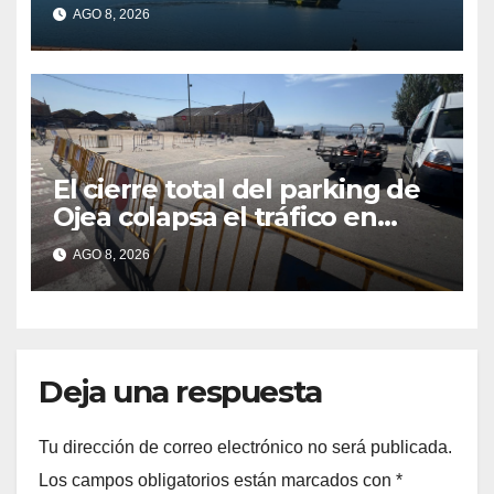
últimos episodios de
AGO 8, 2026
contaminación en Arneles
El cierre total del parking de
Ojea colapsa el tráfico en
Cangas
AGO 8, 2026
Deja una respuesta
Tu dirección de correo electrónico no será publicada.
Los campos obligatorios están marcados con
*