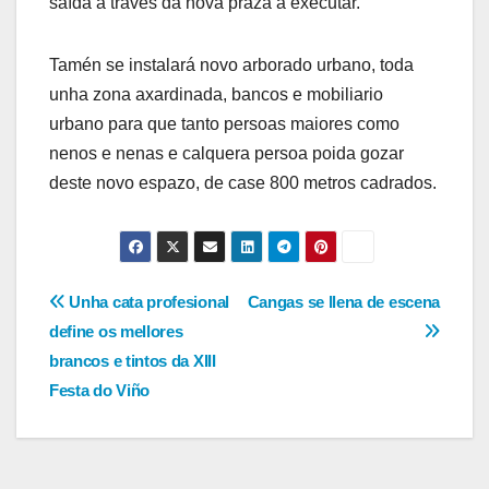
saída a través da nova praza a executar.
Tamén se instalará novo arborado urbano, toda
unha zona axardinada, bancos e mobiliario
urbano para que tanto persoas maiores como
nenos e nenas e calquera persoa poida gozar
deste novo espazo, de case 800 metros cadrados.
Navegación
Unha cata profesional
Cangas se llena de escena
define os mellores
de
brancos e tintos da XIII
entradas
Festa do Viño