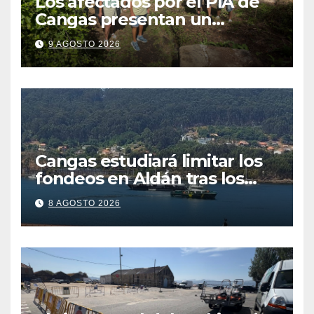
Los afectados por el PIA de
Cangas presentan un
recurso: “Lo vamos a luchar”
9 AGOSTO 2026
Cangas estudiará limitar los
fondeos en Aldán tras los
últimos episodios de
8 AGOSTO 2026
contaminación en Arneles