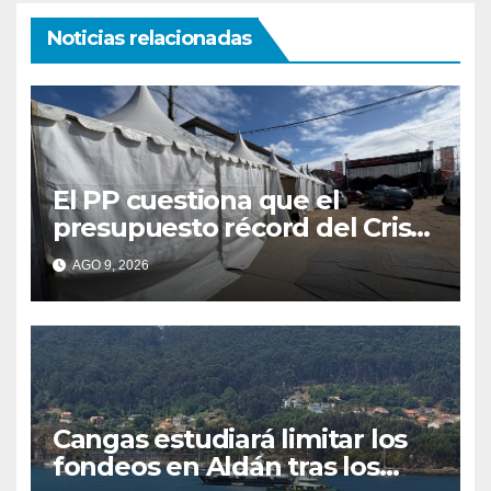
Noticias relacionadas
El PP cuestiona que el
presupuesto récord del Cristo
se traduzca en unas fiestas
AGO 9, 2026
más plurales
Cangas estudiará limitar los
fondeos en Aldán tras los