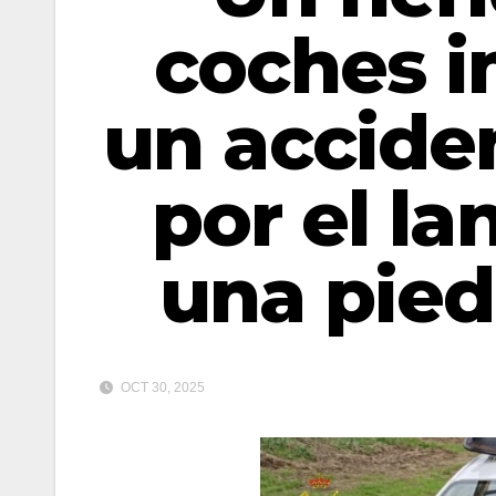
coches i
un accide
por el l
una pied
OCT 30, 2025