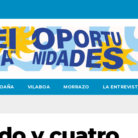
OAÑA
VILABOA
MORRAZO
LA ENTREVIS
do y cuatro