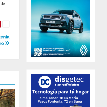
 de
tenia
ro