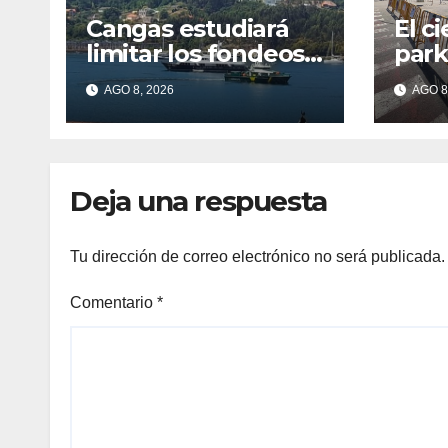
Cangas estudiará
El ci
limitar los fondeos
park
en Aldán tras los
cola
AGO 8, 2026
AGO 8
últimos episodios
Can
de contaminación
en O Con
Deja una respuesta
Tu dirección de correo electrónico no será publicada.
Comentario
*