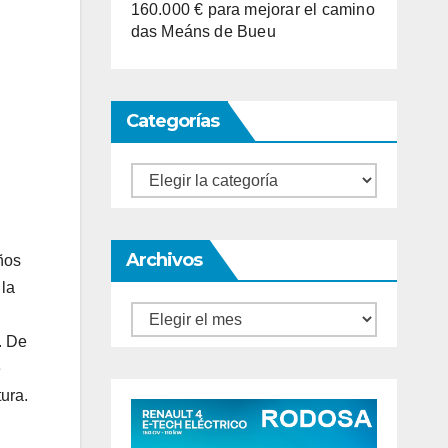
160.000 € para mejorar el camino
das Meáns de Bueu
Categorías
Categorías
Archivos
ños
 la
Archivos
. De
e
ura.