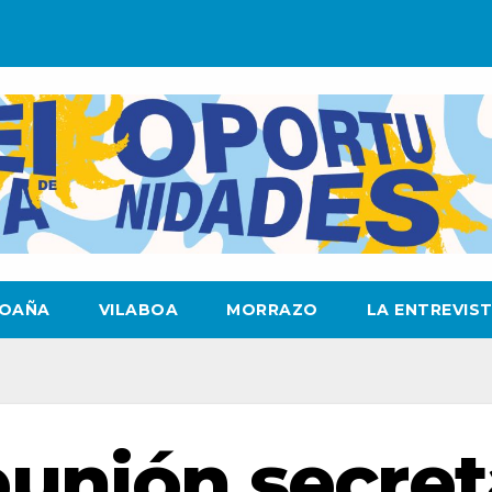
OAÑA
VILABOA
MORRAZO
LA ENTREVIS
eunión secret