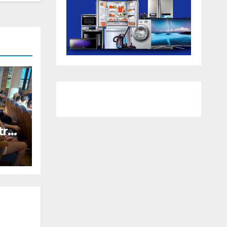
tra
ada