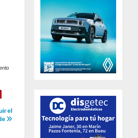
8
mento
ir el
úde