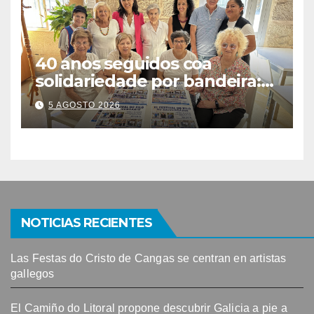
40 anos seguidos coa
solidariedade por bandeira:
este venres celébrase o
5 AGOSTO 2026
Festival do Kilo no Auditorio
NOTICIAS RECIENTES
Las Festas do Cristo de Cangas se centran en artistas
gallegos
El Camiño do Litoral propone descubrir Galicia a pie a