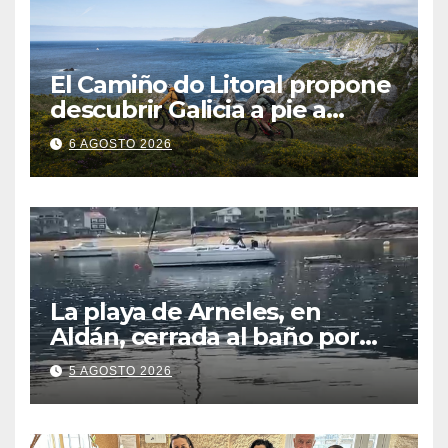
El Camiño do Litoral propone
descubrir Galicia a pie a
través de más de 1.300
6 AGOSTO 2026
kilómetros
La playa de Arneles, en
Aldán, cerrada al baño por
contaminación del agua tras
5 AGOSTO 2026
detectarse restos fecales