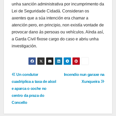
unha sanción administrativa por incumprimento da
Lei de Seguridade Cidadá. Consideran os
axentes que a súa intención era chamar a
atención pero, en principio, non existía vontade de
provocar dano ás persoas ou vehículos. Aínda así,
a Garda Civil fíxose cargo do caso e abriu unha
investigación.
Navegación
Un condutor
Incendio nun garaxe na
cuadriplica a taxa de alcol
Xunqueira
de
e aparca o coche no
entradas
centro da praza do
Concello