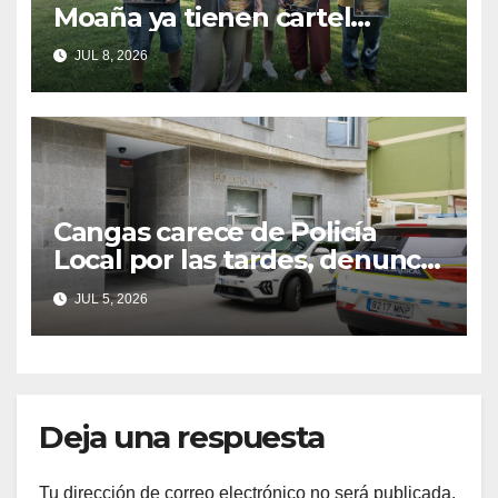
Moaña ya tienen cartel
musical y hacen un
JUL 8, 2026
llamamiento a la colaboración
vecinal
Cangas carece de Policía
Local por las tardes, denuncia
el PP
JUL 5, 2026
Deja una respuesta
Tu dirección de correo electrónico no será publicada.