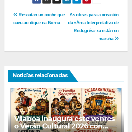
Navegación
Rescatan un coche que
As obras para a creación
caeu ao dique na Borna
da «Área Interpretativa de
de
Redogrés» xa están en
entradas
marcha
Noticias relacionadas
Vilaboa inaugura este venres
o Verán Cultural 2026 con