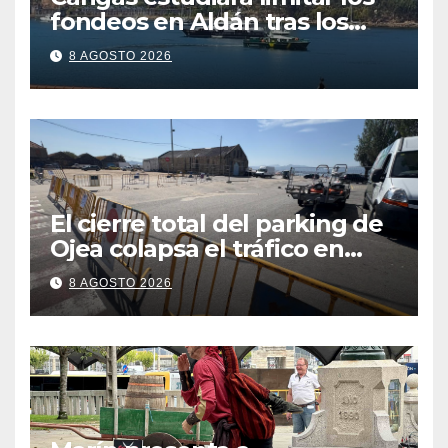
fondeos en Aldán tras los
últimos episodios de
8 AGOSTO 2026
contaminación en O Con
El cierre total del parking de
Ojea colapsa el tráfico en
Cangas
8 AGOSTO 2026