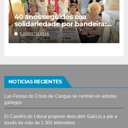
40 anos seguidos coa
solidariedade por bandeira:
este venres celébrase o
5 AGOSTO 2026
Festival do Kilo no Auditorio
NOTICIAS RECIENTES
Las Festas do Cristo de Cangas se centran en artistas
gallegos
El Camiño do Litoral propone descubrir Galicia a pie a
través de más de 1.300 kilómetros