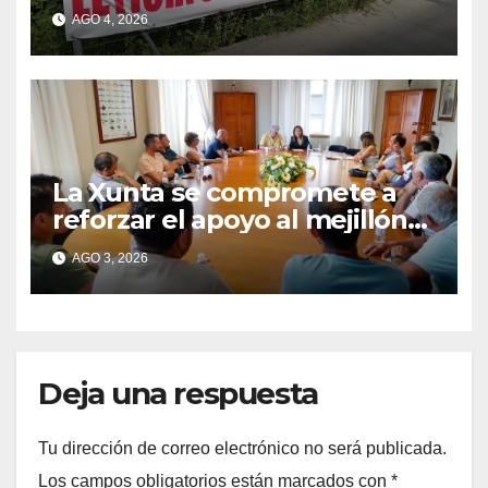
AGO 4, 2026
La Xunta se compromete a
reforzar el apoyo al mejillón
de Moaña tras reunirse con
AGO 3, 2026
los bateeiros de Rianosa
Deja una respuesta
Tu dirección de correo electrónico no será publicada.
Los campos obligatorios están marcados con
*