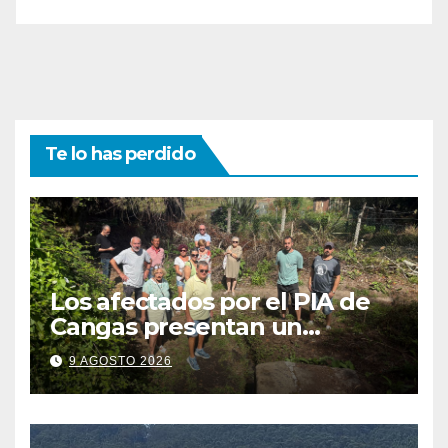
Te lo has perdido
Los afectados por el PIA de
Cangas presentan un
recurso: “Lo vamos a luchar”
9 AGOSTO 2026