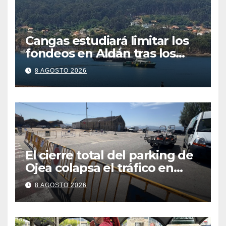
Cangas estudiará limitar los
fondeos en Aldán tras los
últimos episodios de
8 AGOSTO 2026
contaminación en Arneles
El cierre total del parking de
Ojea colapsa el tráfico en
Cangas
8 AGOSTO 2026