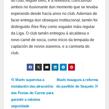
do club, Miguel Beis, e a rexedora, coincidindo
ambos no ilusionante dun momento que se levaba
esperando desde hacía anos no club. Ademais de
facer entrega dun obsequio institucional, tamén foi
distinguido Álex Rey como xogador máis regular
da Liga. O club tamén entregou á alcaldesa o
novo carné de socia, como inicio da tempada de
captación de novos siareiros, e a camiseta do
club.
Navegación
Marín supervisa a
Marín inaugura a reforma
instalación das atraccións
do pavillón do Sequelo
de
das Festas do Carme para
entradas
garantir a máxima
seguridade