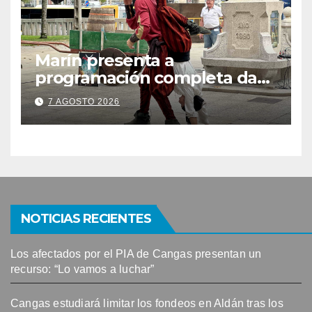
Marín presenta a
programación completa da
Festa Corsaria, que bate
7 AGOSTO 2026
todos os récords de
participación con 100
solicitudes de mesas
NOTICIAS RECIENTES
Los afectados por el PIA de Cangas presentan un
recurso: “Lo vamos a luchar”
Cangas estudiará limitar los fondeos en Aldán tras los