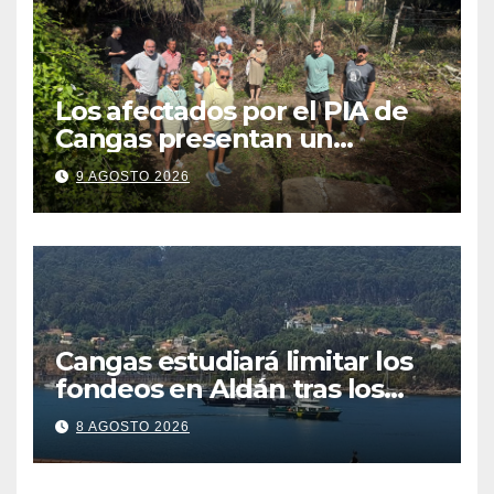
Los afectados por el PIA de
Cangas presentan un
recurso: “Lo vamos a luchar”
9 AGOSTO 2026
Cangas estudiará limitar los
fondeos en Aldán tras los
últimos episodios de
8 AGOSTO 2026
contaminación en Arneles