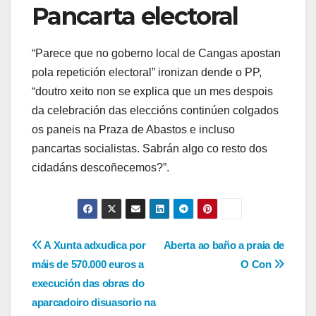
Pancarta electoral
“Parece que no goberno local de Cangas apostan
pola repetición electoral” ironizan dende o PP,
“doutro xeito non se explica que un mes despois
da celebración das eleccións continúen colgados
os paneis na Praza de Abastos e incluso
pancartas socialistas. Sabrán algo co resto dos
cidadáns descoñecemos?”.
Navegación
A Xunta adxudica por
Aberta ao baño a praia de
máis de 570.000 euros a
O Con
de
execución das obras do
entradas
aparcadoiro disuasorio na