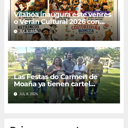
Vilaboa inaugura este venres
o Verán Cultural 2026 con
teatro, música, cine e
JUL 8, 2026
tradición
Las Festas do Carmen de
Moaña ya tienen cartel
musical y hacen un
JUL 8, 2026
llamamiento a la colaboración
vecinal