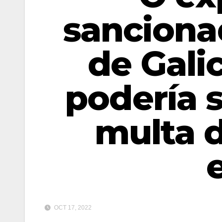
sanciona
de Gali
podería 
multa d
OCT 17, 2022