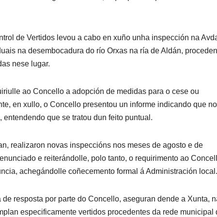
trol de Vertidos levou a cabo en xuño unha inspección na Avd
duais na desembocadura do río Orxas na ría de Aldán, proceden
das nese lugar.
uiriulle ao Concello a adopción de medidas para o cese ou
te, en xullo, o Concello presentou un informe indicando que n
 entendendo que se tratou dun feito puntual.
can, realizaron novas inspeccións nos meses de agosto e de
nunciado e reiterándolle, polo tanto, o requirimento ao Concell
cia, achegándolle coñecemento formal á Administración local
a de resposta por parte do Concello, aseguran dende a Xunta, n
mplan especificamente vertidos procedentes da rede municipal