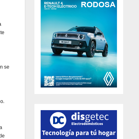
a
te
on se
o.
.
a
 de