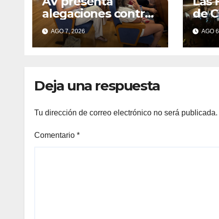
AV presenta
Las 
alegaciones contra
de C
la ordenanza de
cent
AGO 7, 2026
AGO 6
residuos del
gall
Morrazo por
considerar que
impone cargas
Deja una respuesta
“desproporcionada
s”
Tu dirección de correo electrónico no será publicada.
Comentario
*