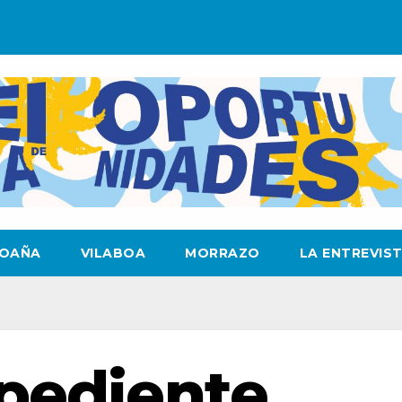
OAÑA
VILABOA
MORRAZO
LA ENTREVIS
pediente