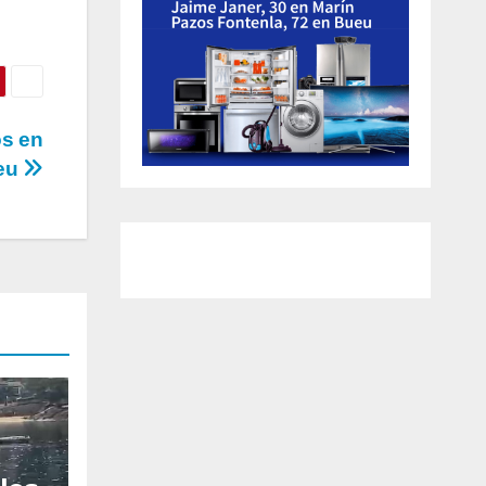
os en
ueu