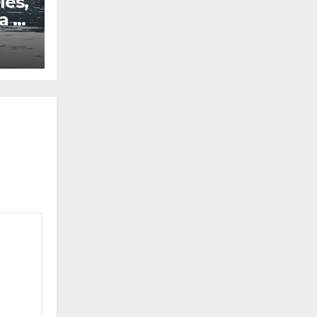
les,
a al
el
os