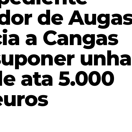
dor de Auga
cia a Cangas
suponer unha
e ata 5.000
euros