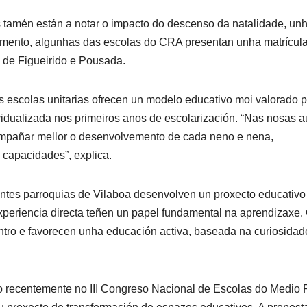
is tamén están a notar o impacto do descenso da natalidade, un
momento, algunhas das escolas do CRA presentan unha matrícul
s de Figueirido e Pousada.
s escolas unitarias ofrecen un modelo educativo moi valorado 
vidualizada nos primeiros anos de escolarización. “Nas nosas a
compañar mellor o desenvolvemento de cada neno e nena,
 capacidades”, explica.
erentes parroquias de Vilaboa desenvolven un proxecto educativo
experiencia directa teñen un papel fundamental na aprendizaxe.
ntro e favorecen unha educación activa, baseada na curiosidad
o recentemente no III Congreso Nacional de Escolas do Medio 