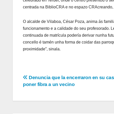
celebrado en Teruel, onde o centro presentou o se
centrada na BiblioCRA e no espazo CRAcreando, es
O alcalde de Vilaboa, César Poza, anima ás famil
funcionamento e a calidade do seu profesorado. Le
continuada de matrícula podería derivar nunha fut
concello é tamén unha forma de coidar das parroq
proximidade”, sinala.
Navegación
Denuncia que la encerraron en su cas
poner fibra a un vecino
de
entradas