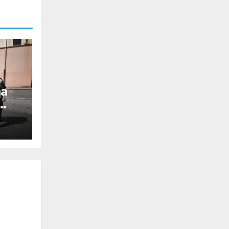
na
rdo
 o
ría