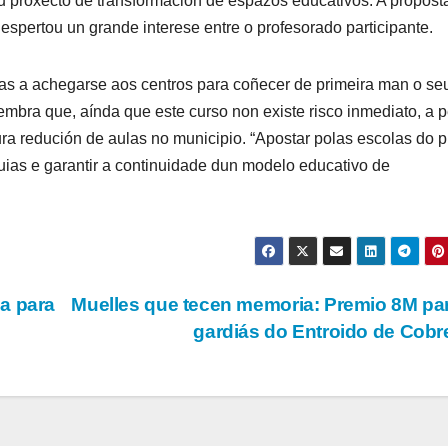
u proxecto de transformación de espazos educativos. A propost
pertou un grande interese entre o profesorado participante.
ias a achegarse aos centros para coñecer de primeira man o se
mbra que, aínda que este curso non existe risco inmediato, a 
ura redución de aulas no municipio. “Apostar polas escolas do p
uias e garantir a continuidade dun modelo educativo de
a para
Muelles que tecen memoria: Premio 8M pa
gardiás do Entroido de Cob