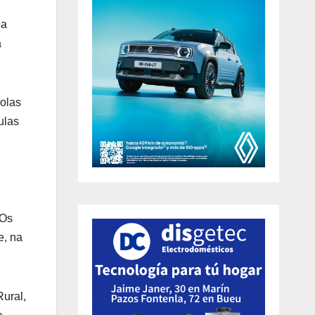
ha
a
polas
ulas
 Os
e, na
Rural,