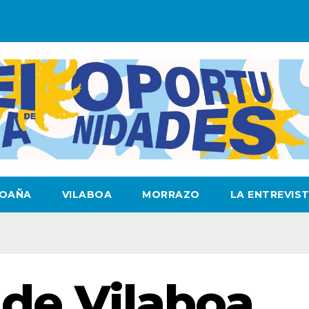
OAÑA
VILABOA
MORRAZO
LA ENTREVIS
de Vilaboa