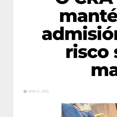
manté
admisión
risco 
ma
MAR 17, 2026