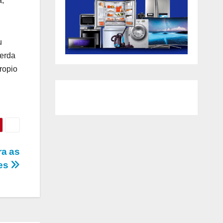
a,
u
perda
ropio
ra as
res