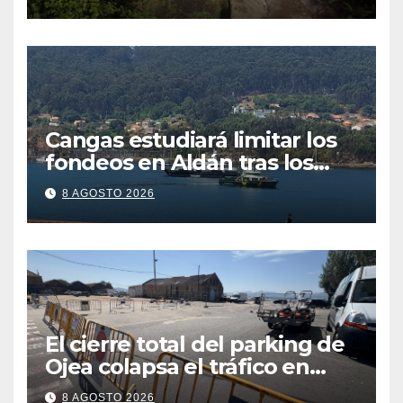
Cangas estudiará limitar los
fondeos en Aldán tras los
últimos episodios de
8 AGOSTO 2026
contaminación en Arneles
El cierre total del parking de
Ojea colapsa el tráfico en
Cangas
8 AGOSTO 2026