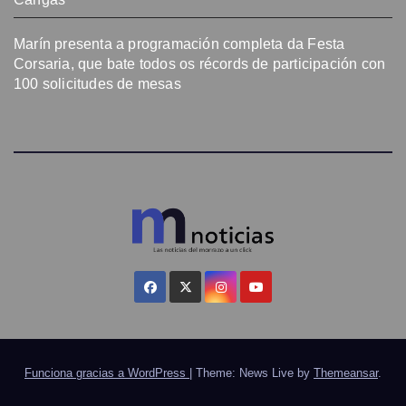
Marín presenta a programación completa da Festa
Corsaria, que bate todos os récords de participación con
100 solicitudes de mesas
Funciona gracias a WordPress
|
Theme: News Live by
Themeansar
.