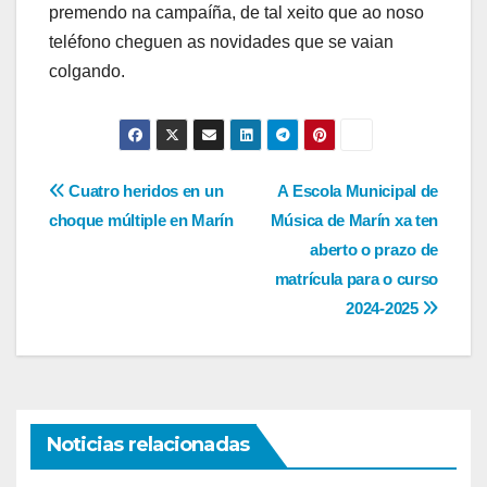
premendo na campaíña, de tal xeito que ao noso
teléfono cheguen as novidades que se vaian
colgando.
Navegación
Cuatro heridos en un
A Escola Municipal de
choque múltiple en Marín
Música de Marín xa ten
de
aberto o prazo de
entradas
matrícula para o curso
2024-2025
Noticias relacionadas