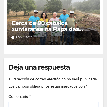
Cerca de 90 cabalos
xuntaranse na Rapa das
Bestas do Monte Gagán esta
AGO 4, 2026
fin de semana
Deja una respuesta
Tu dirección de correo electrónico no será publicada.
Los campos obligatorios están marcados con
*
Comentario
*