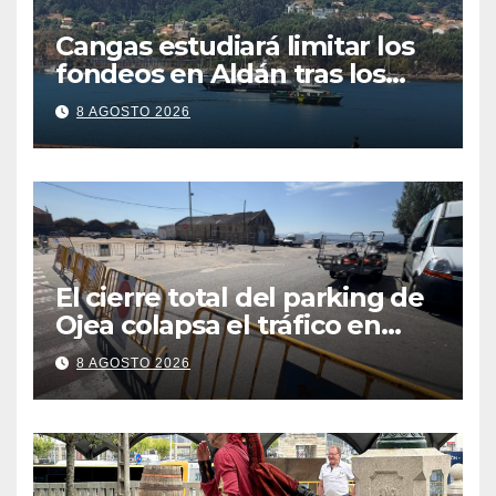
Cangas estudiará limitar los
fondeos en Aldán tras los
últimos episodios de
8 AGOSTO 2026
contaminación en Arneles
El cierre total del parking de
Ojea colapsa el tráfico en
Cangas
8 AGOSTO 2026