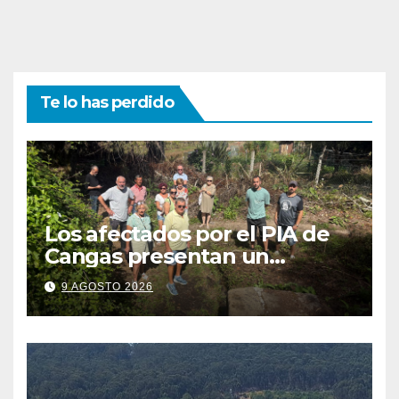
Te lo has perdido
Los afectados por el PIA de
Cangas presentan un
recurso: “Lo vamos a luchar”
9 AGOSTO 2026