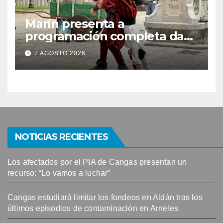
Marín presenta a
programación completa da
Festa Corsaria, que bate
7 AGOSTO 2026
todos os récords de
participación con 100
solicitudes de mesas
NOTICIAS RECIENTES
Los afectados por el PIA de Cangas presentan un
recurso: “Lo vamos a luchar”
Cangas estudiará limitar los fondeos en Aldán tras los
últimos episodios de contaminación en Arneles