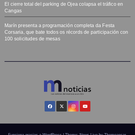
El cierre total del parking de Ojea colapsa el tráfico en
Cangas
Marín presenta a programación completa da Festa
Corsaria, que bate todos os récords de participación con
100 solicitudes de mesas
Funciona gracias a WordPress
|
Theme: News Live by
Themeansar
.