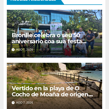
Bronlle celebra o seu 50
aniversario coa sua festa
popular o vindeiro sábado 15
AGO 7, 2026
de agosto
Vertido en la playa de O
Cocho de Moaña de origen
desconocido
AGO 7, 2026