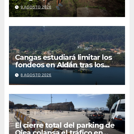
recurso: “Lo vamos a luchar”
9 AGOSTO 2026
Cangas estudiará limitar los
fondeos en Aldán tras los
últimos episodios de
8 AGOSTO 2026
contaminación en Arneles
El cierre total del parking de
Ojea colapsa el tráfico en