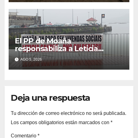
El PP de Moaña
responsabiliza a Leticia
Santos de poner en riesgo la
AGO 5, 2026
construcción de viviendas
sociales de As Raíñas
Deja una respuesta
Tu dirección de correo electrónico no será publicada.
Los campos obligatorios están marcados con
*
Comentario
*