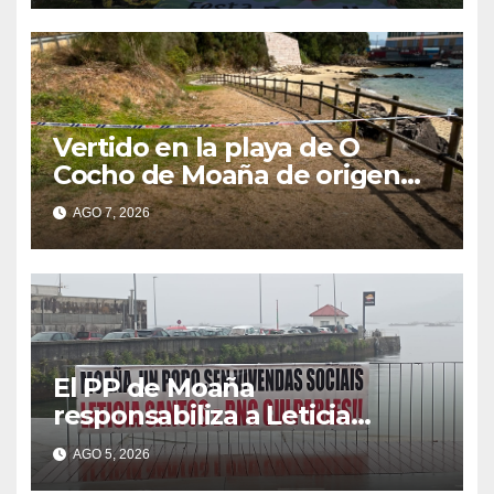
Vertido en la playa de O
Cocho de Moaña de origen
desconocido
AGO 7, 2026
El PP de Moaña
responsabiliza a Leticia
Santos de poner en riesgo la
AGO 5, 2026
construcción de viviendas