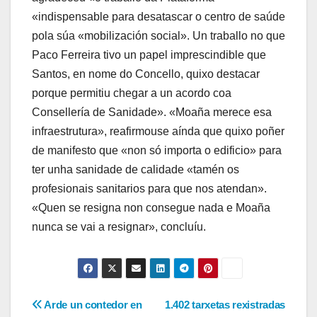
«indispensable para desatascar o centro de saúde
pola súa «mobilización social». Un traballo no que
Paco Ferreira tivo un papel imprescindible que
Santos, en nome do Concello, quixo destacar
porque permitiu chegar a un acordo coa
Consellería de Sanidade». «Moaña merece esa
infraestrutura», reafirmouse aínda que quixo poñer
de manifesto que «non só importa o edificio» para
ter unha sanidade de calidade «tamén os
profesionais sanitarios para que nos atendan».
«Quen se resigna non consegue nada e Moaña
nunca se vai a resignar», concluíu.
Navegación
Arde un contedor en
1.402 tarxetas rexistradas