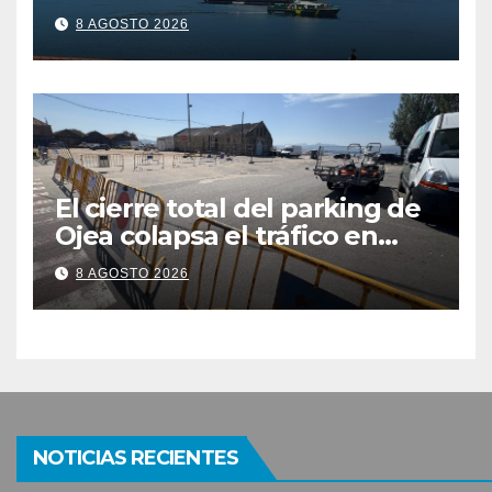
últimos episodios de
8 AGOSTO 2026
contaminación en Arneles
El cierre total del parking de
Ojea colapsa el tráfico en
Cangas
8 AGOSTO 2026
NOTICIAS RECIENTES