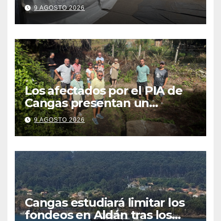
Cristo se traduzca en unas
9 AGOSTO 2026
fiestas más plurales
Los afectados por el PIA de
Cangas presentan un
recurso: “Lo vamos a luchar”
9 AGOSTO 2026
Cangas estudiará limitar los
fondeos en Aldán tras los