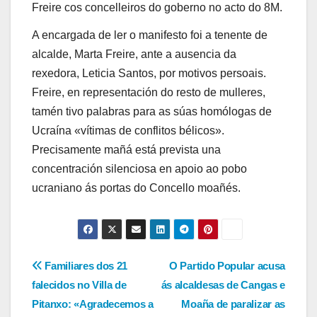
Freire cos concelleiros do goberno no acto do 8M.
A encargada de ler o manifesto foi a tenente de
alcalde, Marta Freire, ante a ausencia da
rexedora, Leticia Santos, por motivos persoais.
Freire, en representación do resto de mulleres,
tamén tivo palabras para as súas homólogas de
Ucraína «vítimas de conflitos bélicos».
Precisamente mañá está prevista una
concentración silenciosa en apoio ao pobo
ucraniano ás portas do Concello moañés.
Navegación
Familiares dos 21
O Partido Popular acusa
falecidos no Villa de
ás alcaldesas de Cangas e
de
Pitanxo: «Agradecemos a
Moaña de paralizar as