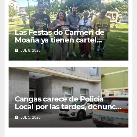
Las Festas do Carmen de
Moaña ya tienen cartel
musical y hacen un
JUL 8, 2026
llamamiento a la colaboración
vecinal
Cangas carece de Policía
Local por las tardes, denuncia
el PP
JUL 5, 2026