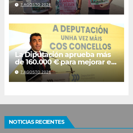
Banda do Río
7 AGOSTO 2026
La Diputación aprueba más
de 160.000 € para mejorar el
camino das Meáns de Bueu
7 AGOSTO 2026
NOTICIAS RECIENTES