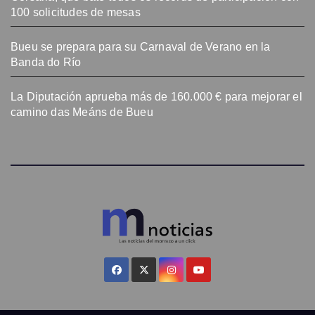
100 solicitudes de mesas
Bueu se prepara para su Carnaval de Verano en la
Banda do Río
La Diputación aprueba más de 160.000 € para mejorar el
camino das Meáns de Bueu