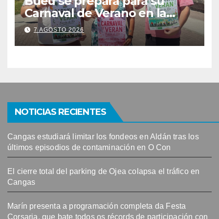
Bueu se prepara para su
Carnaval de Verano en la
Banda do Río
7 AGOSTO 2026
NOTICIAS RECIENTES
Cangas estudiará limitar los fondeos en Aldán tras los
últimos episodios de contaminación en O Con
El cierre total del parking de Ojea colapsa el tráfico en
Cangas
Marín presenta a programación completa da Festa
Corsaria, que bate todos os récords de participación con