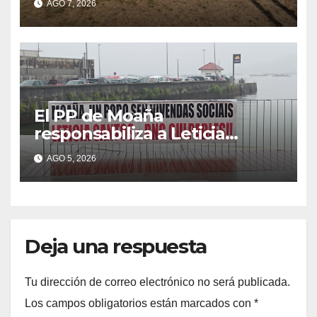
AGO 7, 2026
El PP de Moaña
responsabiliza a Leticia
Santos de poner en riesgo la
AGO 5, 2026
construcción de viviendas
sociales de As Raíñas
Deja una respuesta
Tu dirección de correo electrónico no será publicada.
Los campos obligatorios están marcados con
*