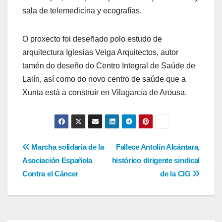
sala de telemedicina y ecografías.
O proxecto foi deseñado polo estudo de
arquitectura Iglesias Veiga Arquitectos, autor
tamén do deseño do Centro Integral de Saúde de
Lalín, así como do novo centro de saúde que a
Xunta está a construír en Vilagarcía de Arousa.
Navegación
Marcha solidaria de la
Fallece Antolín Alcántara,
Asociación Española
histórico dirigente sindical
de
Contra el Cáncer
de la CIG
entradas