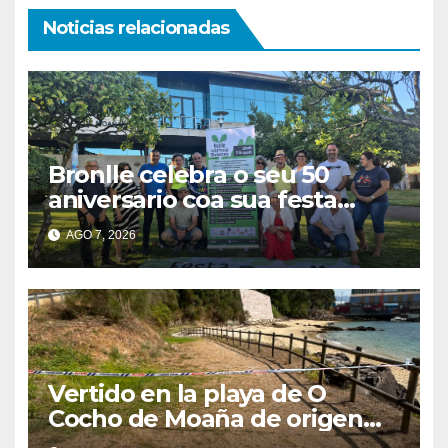
Noticias relacionadas
Bronlle celebra o seu 50
aniversario coa sua festa
popular o vindeiro sábado 15
AGO 7, 2026
de agosto
Vertido en la playa de O
Cocho de Moaña de origen
desconocido