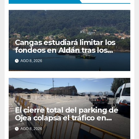
Cangas estudiará limitar los
fondeos en Aldán tras los
últimos episodios de
AGO 8, 2026
contaminación en Arneles
El cierre total del parking de
Ojea colapsa el tráfico en
Cangas
AGO 8, 2026