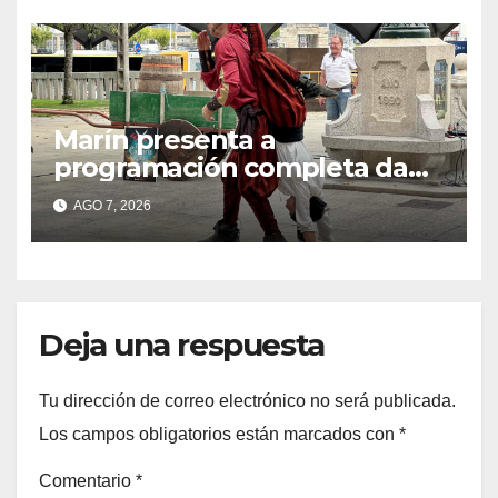
Marín presenta a
programación completa da
Festa Corsaria, que bate
AGO 7, 2026
todos os récords de
participación con 100
solicitudes de mesas
Deja una respuesta
Tu dirección de correo electrónico no será publicada.
Los campos obligatorios están marcados con
*
Comentario
*