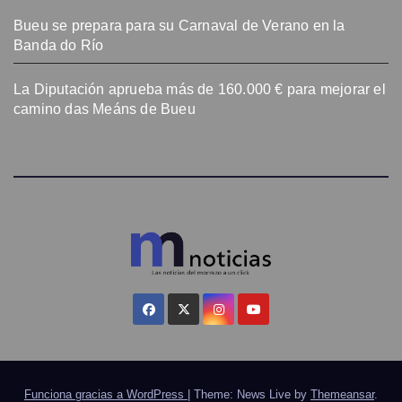
Bueu se prepara para su Carnaval de Verano en la
Banda do Río
La Diputación aprueba más de 160.000 € para mejorar el
camino das Meáns de Bueu
Funciona gracias a WordPress
|
Theme: News Live by
Themeansar
.