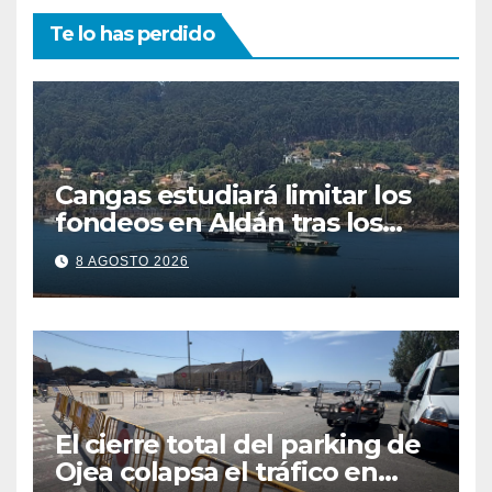
Te lo has perdido
Cangas estudiará limitar los
fondeos en Aldán tras los
últimos episodios de
8 AGOSTO 2026
contaminación en Arneles
El cierre total del parking de
Ojea colapsa el tráfico en