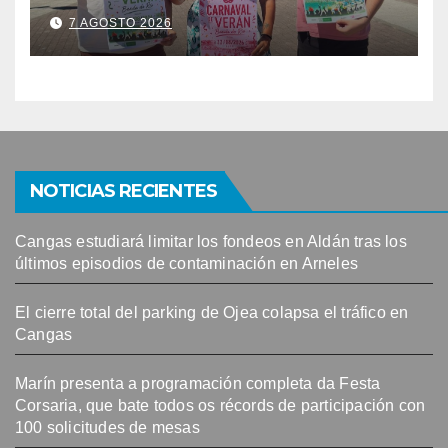
Banda do Río
7 AGOSTO 2026
NOTICIAS RECIENTES
Cangas estudiará limitar los fondeos en Aldán tras los
últimos episodios de contaminación en Arneles
El cierre total del parking de Ojea colapsa el tráfico en
Cangas
Marín presenta a programación completa da Festa
Corsaria, que bate todos os récords de participación con
100 solicitudes de mesas