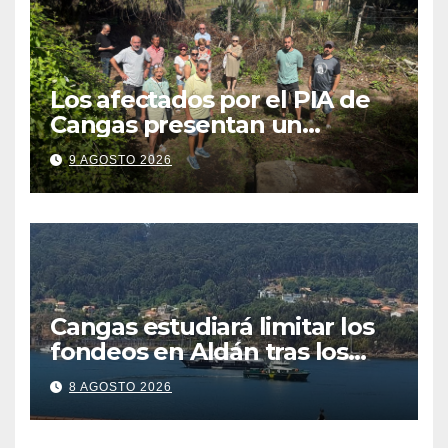
Los afectados por el PIA de
Cangas presentan un
recurso: “Lo vamos a luchar”
9 AGOSTO 2026
Cangas estudiará limitar los
fondeos en Aldán tras los
últimos episodios de
8 AGOSTO 2026
contaminación en Arneles