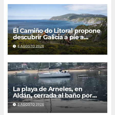
El Camiño do Litoral propone
descubrir Galicia a pie a
través de más de 1.300
6 AGOSTO 2026
kilómetros
La playa de Arneles, en
Aldán, cerrada al baño por
contaminación del agua tras
5 AGOSTO 2026
detectarse restos fecales