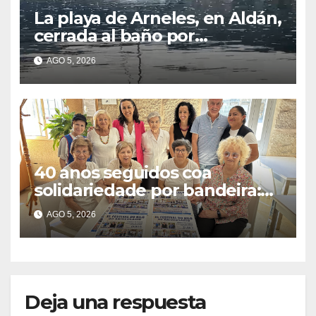
La playa de Arneles, en Aldán,
cerrada al baño por
contaminación del agua tras
AGO 5, 2026
detectarse restos fecales
40 anos seguidos coa
solidariedade por bandeira:
este venres celébrase o
AGO 5, 2026
Festival do Kilo no Auditorio
Deja una respuesta