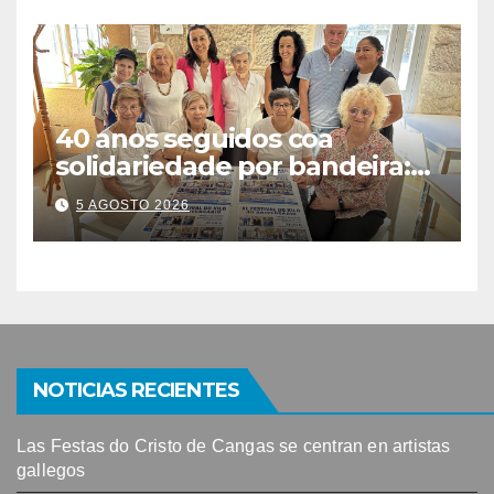
40 anos seguidos coa
solidariedade por bandeira:
este venres celébrase o
5 AGOSTO 2026
Festival do Kilo no Auditorio
NOTICIAS RECIENTES
Las Festas do Cristo de Cangas se centran en artistas
gallegos