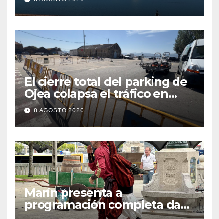
contaminación en O Con
El cierre total del parking de
Ojea colapsa el tráfico en
Cangas
8 AGOSTO 2026
Marín presenta a
programación completa da
Festa Corsaria, que bate