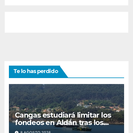
Te lo has perdido
Cangas estudiará limitar los
fondeos en Aldán tras los
últimos episodios de
8 AGOSTO 2026