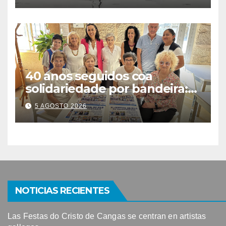
40 anos seguidos coa
solidariedade por bandeira:
este venres celébrase o
5 AGOSTO 2026
Festival do Kilo no Auditorio
NOTICIAS RECIENTES
Las Festas do Cristo de Cangas se centran en artistas