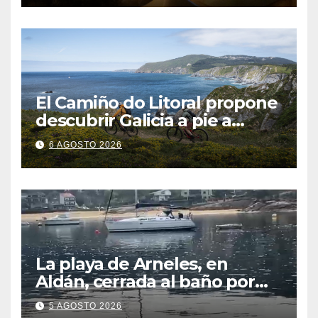
El Camiño do Litoral propone
descubrir Galicia a pie a
través de más de 1.300
6 AGOSTO 2026
kilómetros
La playa de Arneles, en
Aldán, cerrada al baño por
contaminación del agua tras
5 AGOSTO 2026
detectarse restos fecales