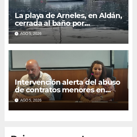
La playa de Arneles, en Aldán,
cerrada al baño por
contaminación del agua tras
AGO 5, 2026
detectarse restos fecales
Intervención alerta del abuso
de contratos menores en
2025
AGO 5, 2026