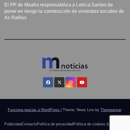
El PP de Moaña responsabiliza a Leticia Santos de
poner en riesgo la construcción de viviendas sociales de
As Raíñas
Funciona gracias a WordPress
|
Theme: News Live by
Themeansar
.
Publicidad
Contacto
Política de privacidad
Política de cookies (UE)