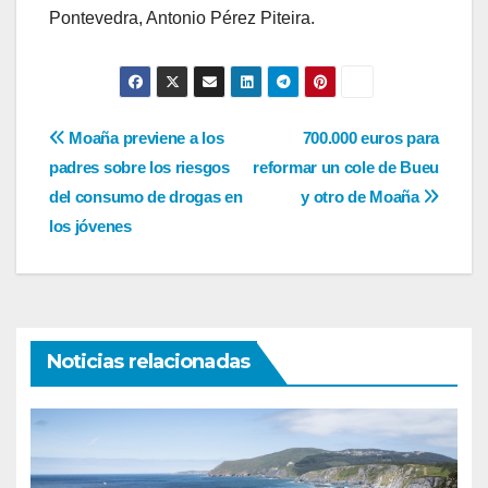
Pontevedra, Antonio Pérez Piteira.
Navegación
Moaña previene a los
700.000 euros para
padres sobre los riesgos
reformar un cole de Bueu
de
del consumo de drogas en
y otro de Moaña
entradas
los jóvenes
Noticias relacionadas