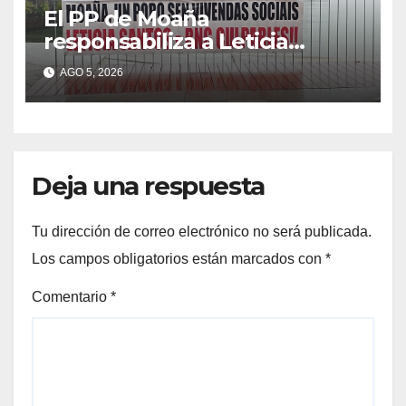
El PP de Moaña
responsabiliza a Leticia
Santos de poner en riesgo la
AGO 5, 2026
construcción de viviendas
sociales de As Raíñas
Deja una respuesta
Tu dirección de correo electrónico no será publicada.
Los campos obligatorios están marcados con
*
Comentario
*