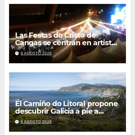
Las Festas do Cristo de
Cangas se centran en artistas
gallegos
6 AGOSTO 2026
El Camiño do Litoral propone
descubrir Galicia a pie a
través de más de 1.300
6 AGOSTO 2026
kilómetros