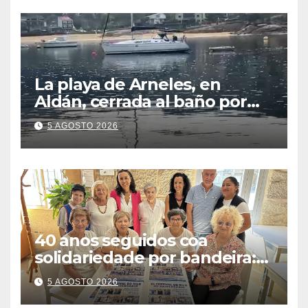
La playa de Arneles, en
Aldán, cerrada al baño por
contaminación del agua tras
5 AGOSTO 2026
detectarse restos fecales
40 anos seguidos coa
solidariedade por bandeira:
este venres celébrase o
5 AGOSTO 2026
Festival do Kilo no Auditorio