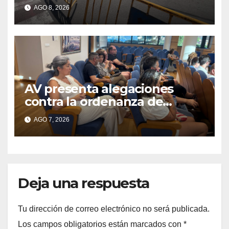
Cangas
AGO 8, 2026
AV presenta alegaciones
contra la ordenanza de
residuos del Morrazo por
AGO 7, 2026
considerar que impone
cargas “desproporcionadas”
Deja una respuesta
Tu dirección de correo electrónico no será publicada.
Los campos obligatorios están marcados con
*