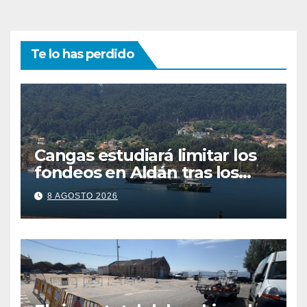
Te lo has perdido
Cangas estudiará limitar los
fondeos en Aldán tras los
últimos episodios de
8 AGOSTO 2026
contaminación en O Con