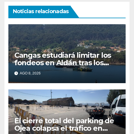
Noticias relacionadas
Cangas estudiará limitar los
fondeos en Aldán tras los
últimos episodios de
AGO 8, 2026
contaminación en O Con
El cierre total del parking de
Ojea colapsa el tráfico en