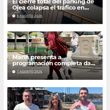
El cierre total del parking de
Ojea colapsa el tráfico en
Cangas
8 AGOSTO 2026
Marín presenta a
programación completa da
Festa Corsaria, que bate
7 AGOSTO 2026
todos os récords de
participación con 100
solicitudes de mesas