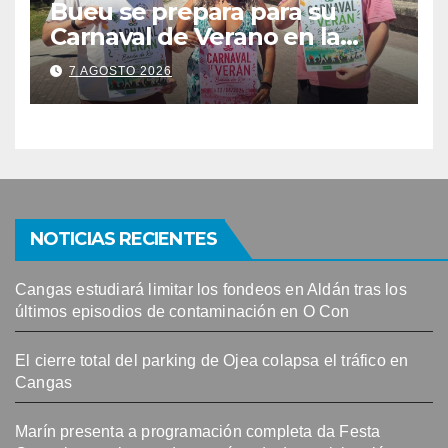
Bueu se prepara para su
Carnaval de Verano en la
Banda do Río
7 AGOSTO 2026
NOTICIAS RECIENTES
Cangas estudiará limitar los fondeos en Aldán tras los
últimos episodios de contaminación en O Con
El cierre total del parking de Ojea colapsa el tráfico en
Cangas
Marín presenta a programación completa da Festa