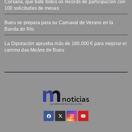
Corsaria, que bate todos os récords de participación con
100 solicitudes de mesas
Bueu se prepara para su Carnaval de Verano en la
Banda do Río
La Diputación aprueba más de 160.000 € para mejorar el
camino das Meáns de Bueu