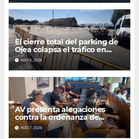
El cierre total del parking de
Ojea colapsa el tráfico en
Cangas
AGO 8, 2026
AV presenta alegaciones
contra la ordenanza de
residuos del Morrazo por
AGO 7, 2026
considerar que impone