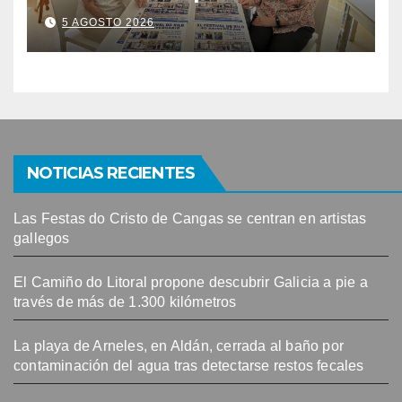
este venres celébrase o
5 AGOSTO 2026
Festival do Kilo no Auditorio
NOTICIAS RECIENTES
Las Festas do Cristo de Cangas se centran en artistas
gallegos
El Camiño do Litoral propone descubrir Galicia a pie a
través de más de 1.300 kilómetros
La playa de Arneles, en Aldán, cerrada al baño por
contaminación del agua tras detectarse restos fecales