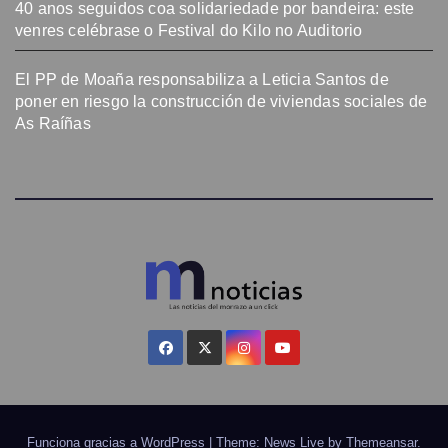
40 anos seguidos coa solidariedade por bandeira: este
venres celébrase o Festival do Kilo no Auditorio
El PP de Moaña responsabiliza a Leticia Santos de
poner en riesgo la construcción de viviendas sociales de
As Raíñas
Funciona gracias a WordPress
|
Theme: News Live by
Themeansar
.