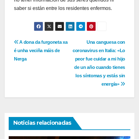
saber si están entre los residentes enfermos.
Navegación
A dona da furgoneta xa
Una canguesa con
é unha veciña máis de
coronavirus en Italia: «Lo
de
Nerga
peor fue cuidar a mi hijo
entradas
de un año cuando tienes
los síntomas y estás sin
energía»
Noticias relacionadas