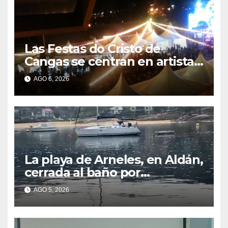
Las Festas do Cristo de
Cangas se centran en artistas
gallegos
AGO 6, 2026
La playa de Arneles, en Aldán,
cerrada al baño por
contaminación del agua tras
AGO 5, 2026
detectarse restos fecales