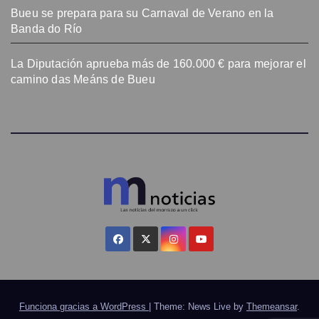
Bueu se prepara para su Carnaval de Verano en la
Banda do Río
La Diputación aprueba más de 160.000 € para mejorar el
camino das Meáns de Bueu
Funciona gracias a WordPress
|
Theme: News Live by
Themeansar
.