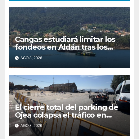
Cangas estudiará limitar los
fondeos en Aldán tras los
últimos episodios de
AGO 8, 2026
contaminación en O Con
El cierre total del parking de
Ojea colapsa el tráfico en
Cangas
AGO 8, 2026