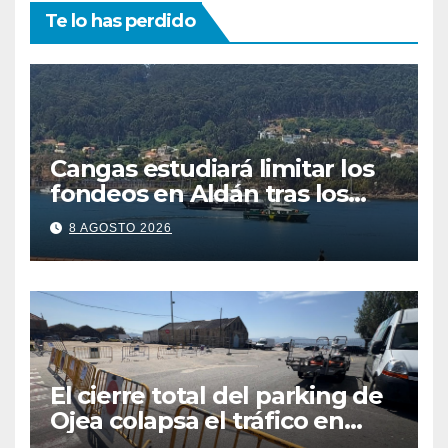
Te lo has perdido
Cangas estudiará limitar los
fondeos en Aldán tras los
últimos episodios de
8 AGOSTO 2026
contaminación en O Con
El cierre total del parking de
Ojea colapsa el tráfico en
Cangas