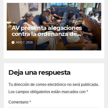
AV presenta alegaciones
contra la ordenanza de
residuos del Morrazo por
AGO 7, 2026
considerar que impone
cargas “desproporcionadas”
Deja una respuesta
Tu dirección de correo electrónico no será publicada.
Los campos obligatorios están marcados con
*
Comentario
*