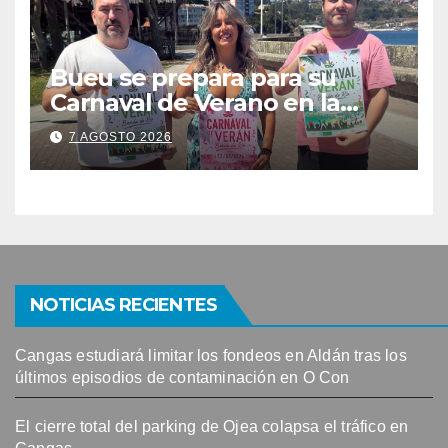
Bueu se prepara para su
Carnaval de Verano en la
Banda do Río
7 AGOSTO 2026
NOTICIAS RECIENTES
Cangas estudiará limitar los fondeos en Aldán tras los
últimos episodios de contaminación en O Con
El cierre total del parking de Ojea colapsa el tráfico en