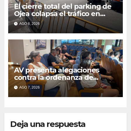
El cierre total del parking de
Ojea colapsa el tráfico en
Cangas
AGO 8, 2026
AV presenta alegaciones
contra la ordenanza de
residuos del Morrazo por
AGO 7, 2026
considerar que impone
cargas “desproporcionadas”
Deja una respuesta