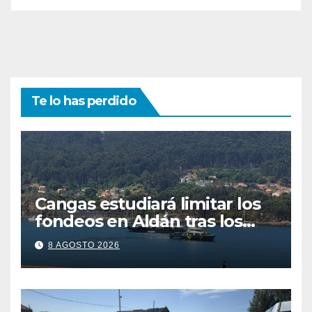
Te lo has perdido
Cangas estudiará limitar los
fondeos en Aldán tras los
últimos episodios de
8 AGOSTO 2026
contaminación en O Con