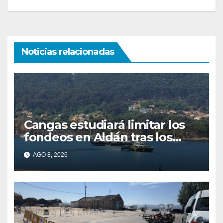
Noticias relacionadas
Cangas estudiará limitar los
fondeos en Aldán tras los
últimos episodios de
AGO 8, 2026
contaminación en O Con