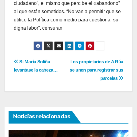
ciudadano”, el mismo que percibe el «abandono”
al que están sometidos. “No van a permitir que se
utilice la Política como medio para cuestionar su
digna labor”, censuran.
Navegación
Si María Soliña
Los propietarios de A Rúa
levantase la cabeza…
se unen para registrar sus
de
parcelas
entradas
Noticias relacionadas