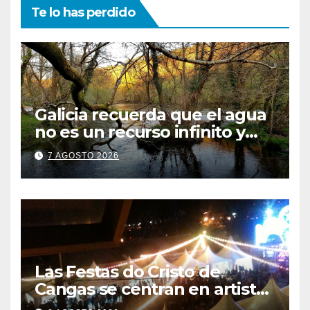
Te lo has perdido
Galicia recuerda que el agua
no es un recurso infinito y
apela a convertir el ahorro en
7 AGOSTO 2026
un hábito diario
Las Festas do Cristo de
Cangas se centran en artistas
gallegos