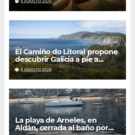
6 AGOSTO 2026
El Camiño do Litoral propone
descubrir Galicia a pie a
través de más de 1.300
6 AGOSTO 2026
kilómetros
La playa de Arneles, en
Aldán, cerrada al baño por