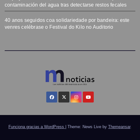
contaminación del agua tras detectarse restos fecales
40 anos seguidos coa solidariedade por bandeira: este
venres celébrase o Festival do Kilo no Auditorio
Funciona gracias a WordPress
|
Theme: News Live by
Themeansar
.