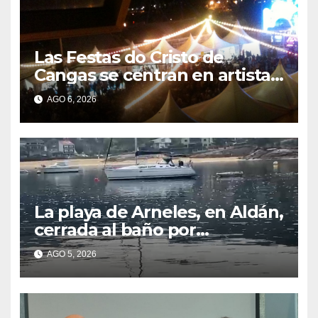
Las Festas do Cristo de
Cangas se centran en artistas
gallegos
AGO 6, 2026
La playa de Arneles, en Aldán,
cerrada al baño por
contaminación del agua tras
AGO 5, 2026
detectarse restos fecales