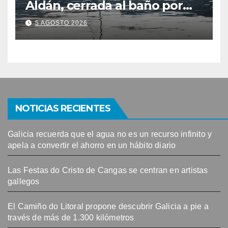
Aldán, cerrada al baño por
contaminación del agua tras
5 AGOSTO 2026
detectarse restos fecales
NOTICIAS RECIENTES
Galicia recuerda que el agua no es un recurso infinito y
apela a convertir el ahorro en un hábito diario
Las Festas do Cristo de Cangas se centran en artistas
gallegos
El Camiño do Litoral propone descubrir Galicia a pie a
través de más de 1.300 kilómetros