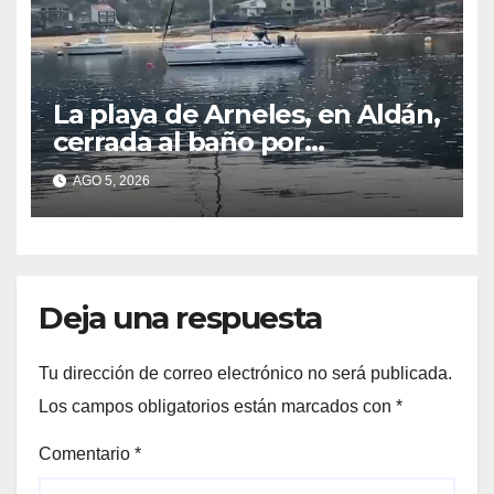
La playa de Arneles, en Aldán,
cerrada al baño por
contaminación del agua tras
AGO 5, 2026
detectarse restos fecales
Deja una respuesta
Tu dirección de correo electrónico no será publicada.
Los campos obligatorios están marcados con
*
Comentario
*