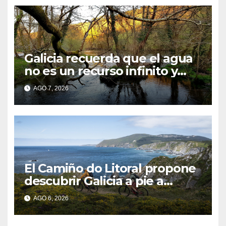
Galicia recuerda que el agua
no es un recurso infinito y
apela a convertir el ahorro en
AGO 7, 2026
un hábito diario
El Camiño do Litoral propone
descubrir Galicia a pie a
través de más de 1.300
AGO 6, 2026
kilómetros