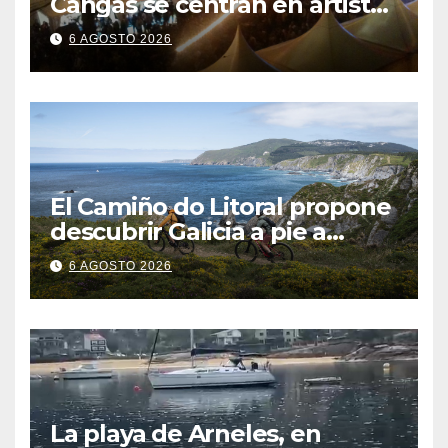
Cangas se centran en artistas
gallegos
6 AGOSTO 2026
El Camiño do Litoral propone
descubrir Galicia a pie a
través de más de 1.300
6 AGOSTO 2026
kilómetros
La playa de Arneles, en