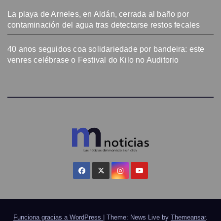
La playa de Arneles, en Aldán, cerrada al baño por
contaminación del agua tras detectarse restos fecales
40 anos seguidos coa solidariedade por bandeira: este
venres celébrase o Festival do Kilo no Auditorio
Funciona gracias a WordPress
|
Theme: News Live by
Themeansar
.