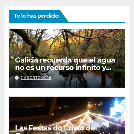
Te lo has perdido
Galicia recuerda que el agua
no es un recurso infinito y
apela a convertir el ahorro en
7 AGOSTO 2026
un hábito diario
Las Festas do Cristo de