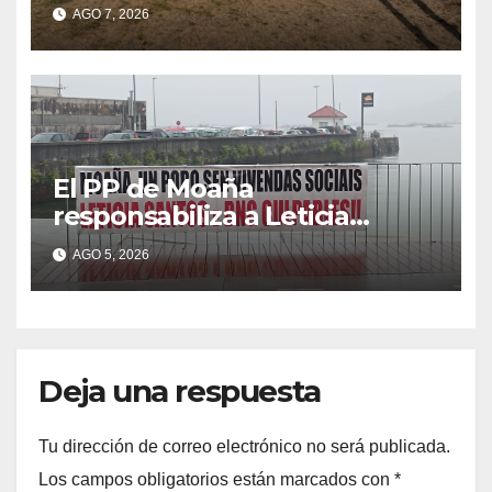
desconocido
AGO 7, 2026
El PP de Moaña
responsabiliza a Leticia
Santos de poner en riesgo la
AGO 5, 2026
construcción de viviendas
sociales de As Raíñas
Deja una respuesta
Tu dirección de correo electrónico no será publicada.
Los campos obligatorios están marcados con
*