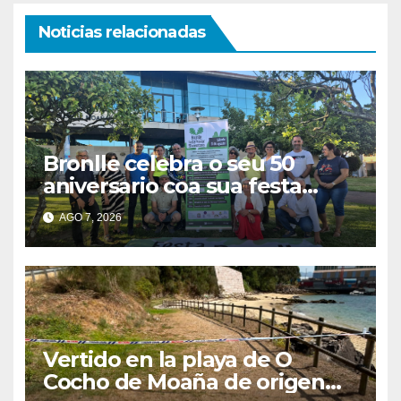
Noticias relacionadas
Bronlle celebra o seu 50
aniversario coa sua festa
popular o vindeiro sábado 15
AGO 7, 2026
de agosto
Vertido en la playa de O
Cocho de Moaña de origen