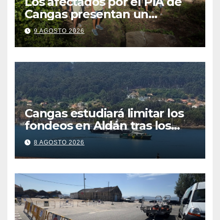
Los afectados por el PIA de
Cangas presentan un
recurso: “Lo vamos a luchar”
9 AGOSTO 2026
Cangas estudiará limitar los
fondeos en Aldán tras los
últimos episodios de
8 AGOSTO 2026
contaminación en Arneles